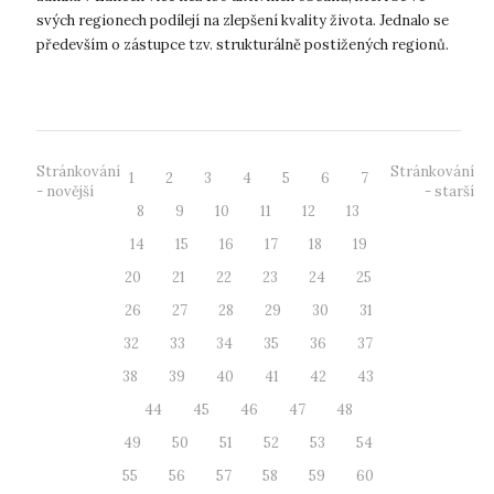
svých regionech podílejí na zlepšení kvality života. Jednalo se
především o zástupce tzv. strukturálně postižených regionů.
Mezi p...
Stránkování
Stránkování
1
2
3
4
5
6
7
- novější
- starší
8
9
10
11
12
13
14
15
16
17
18
19
20
21
22
23
24
25
26
27
28
29
30
31
32
33
34
35
36
37
38
39
40
41
42
43
44
45
46
47
48
49
50
51
52
53
54
55
56
57
58
59
60