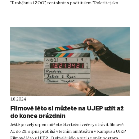
"Proběhni si ZOO", tentokrát s podtitulem "Poletíte jako
gibon a bude to stát za to...
1.8.2024
Filmové léto si můžete na UJEP užít až
do konce prázdnin
Ještě po celý srpen můžete čtvrteční večery strávit filmově.
Až do 29. srpna probíhá v letním amfiteátru v Kampusu UJEP
Filmové léto s UJEP. O skvělé jídlo a pití se opět postará