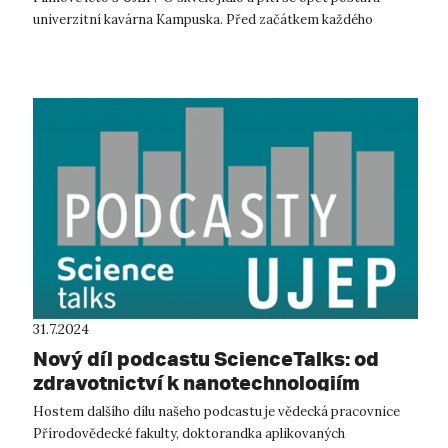
univerzitní kavárna Kampuska. Před začátkem každého
promítání se bude...
31.7.2024
Nový díl podcastu ScienceTalks: od
zdravotnictví k nanotechnologiím
Hostem dalšího dílu našeho podcastu je vědecká pracovnice
Přírodovědecké fakulty, doktorandka aplikovaných