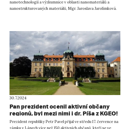
nanotechnologií a výzkumnice v oblasti nanomateriálů a
nanostrukturovaných materiálů, Mgr. Jaroslava Jarolímková.
Jaroslava má rozsáhlé zkuše...
30.7.2024
Pan prezident ocenil aktivní občany
regionů, byl mezi nimi i dr. Píša z KGEO!
Prezident republiky Petr Pavel přijal ve středu 17. července na
zámku v Lánech více než 150 aktivních občanů, kteří se ve