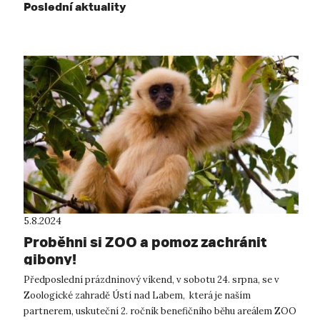
Poslední aktuality
5.8.2024
Proběhni si ZOO a pomoz zachránit
gibony!
Předposlední prázdninový víkend, v sobotu 24. srpna, se v
Zoologické zahradě Ústí nad Labem, která je naším
partnerem, uskuteční 2. ročník benefičního běhu areálem ZOO