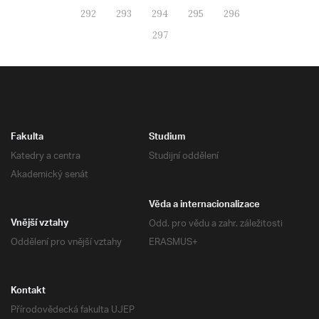
292
293
294
295
296
297
Fakulta
Studium
Katedry a centra
Studijní oddělení
Akademický senát
Věda a internacionalizace
Odd. pro vědu a zahr. záležitosti
Vnější vztahy
Oddělení pro vnější vztahy
ERASMUS+
Kontakt
Přírodovědecká fakulta UJEP