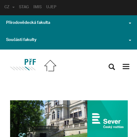
CZ
STAG
IMIS
UJEP
Přírodovědecká fakulta
Součásti fakulty
Toggl
navig