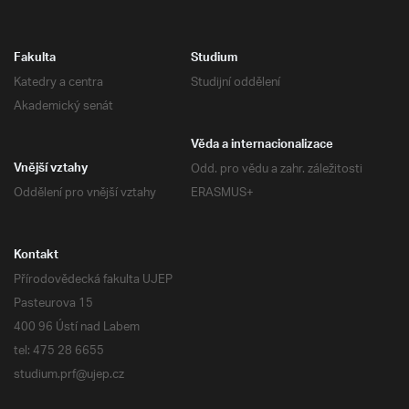
Fakulta
Studium
Katedry a centra
Studijní oddělení
Akademický senát
Věda a internacionalizace
Odd. pro vědu a zahr. záležitosti
Vnější vztahy
Oddělení pro vnější vztahy
ERASMUS+
Kontakt
Přírodovědecká fakulta UJEP
Pasteurova 15
400 96 Ústí nad Labem
tel: 475 28 6655
studium.prf@ujep.cz