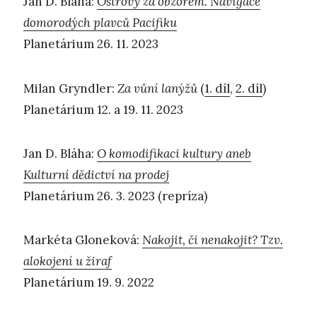
Jan D. Bláha:
Ostrovy za obzorem. Navigace
domorodých plavců Pacifiku
Planetárium 26. 11. 2023
Milan Gryndler:
Za vůní lanýžů
(
1. díl
,
2. díl
)
Planetárium 12. a 19. 11. 2023
Jan D. Bláha:
O komodifikaci kultury aneb
Kulturní dědictví na prodej
Planetárium 26. 3. 2023 (repríza)
Markéta Gloneková:
Nakojit, či nenakojit? Tzv.
alokojení u žiraf
Planetárium 19. 9. 2022