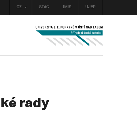
CZ
STAG
IMIS
UJEP
cké rady