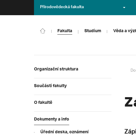
Přírodovědecká fakulta
Fakulta
Studium
Věda a vý
Organizační struktura
Do
Součásti fakulty
Z
O fakultě
Dokumenty a info
Záp
Úřední deska, oznámení