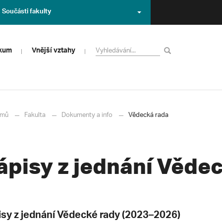
Součásti fakulty
zkum
Vnější vztahy
mů
Fakulta
Dokumenty a info
Vědecká rada
ápisy z jednání Věde
isy z jednání Vědecké rady (2023–2026)