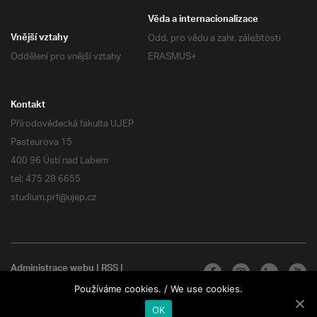
Věda a internacionalizace
Odd. pro vědu a zahr. záležitosti
Vnější vztahy
Oddělení pro vnější vztahy
ERASMUS+
Kontakt
Přírodovědecká fakulta UJEP
Pasteurova 15
400 96 Ústí nad Labem
tel: 475 28 6655
studium.prf@ujep.cz
Administrace webu
|
RSS
|
Všechna práva vyhrazena
Používáme cookies. / We use cookies.
OK