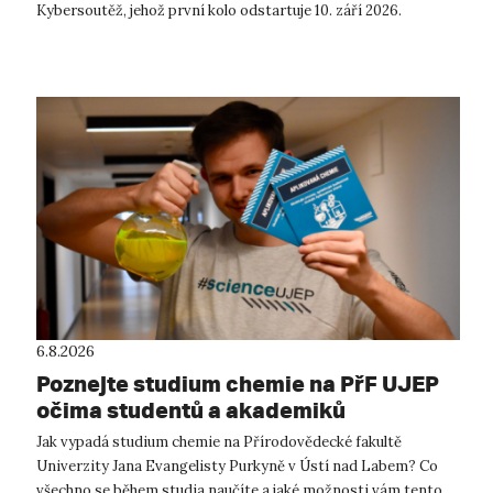
Kybersoutěž, jehož první kolo odstartuje 10. září 2026.
Kybersoutěž je určena student...
6.8.2026
Poznejte studium chemie na PřF UJEP
očima studentů a akademiků
Jak vypadá studium chemie na Přírodovědecké fakultě
Univerzity Jana Evangelisty Purkyně v Ústí nad Labem? Co
všechno se během studia naučíte a jaké možnosti vám tento