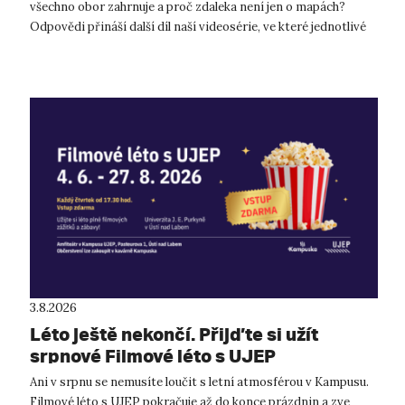
všechno obor zahrnuje a proč zdaleka není jen o mapách?
Odpovědi přináší další díl naší videosérie, ve které jednotlivé
katedry představují ti...
3.8.2026
Léto ještě nekončí. Přijďte si užít
srpnové Filmové léto s UJEP
Ani v srpnu se nemusíte loučit s letní atmosférou v Kampusu.
Filmové léto s UJEP pokračuje až do konce prázdnin a zve