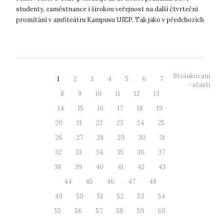
studenty, zaměstnance i širokou veřejnost na další čtvrteční
promítání v amfiteátru Kampusu UJEP. Tak jako v předchozích
týdnech se i...
Stránkování
1
2
3
4
5
6
7
- starší
8
9
10
11
12
13
14
15
16
17
18
19
20
21
22
23
24
25
26
27
28
29
30
31
32
33
34
35
36
37
38
39
40
41
42
43
44
45
46
47
48
49
50
51
52
53
54
55
56
57
58
59
60