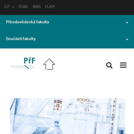
CZ
STAG
IMIS
UJEP
Přírodovědecká fakulta
Součásti fakulty
Toggl
navig