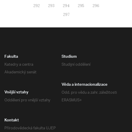
292
293
294
295
296
297
Fakulta
Studium
Katedry a centra
Studijní oddělení
Akademický senát
Věda a internacionalizace
Odd. pro vědu a zahr. záležitosti
Vnější vztahy
Oddělení pro vnější vztahy
ERASMUS+
Kontakt
Přírodovědecká fakulta UJEP