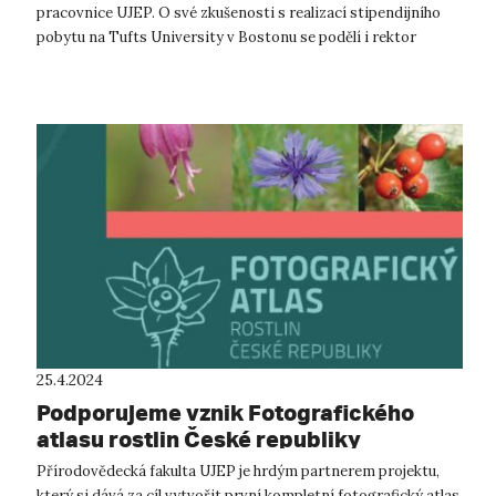
pracovnice UJEP. O své zkušenosti s realizací stipendijního
pobytu na Tufts University v Bostonu se podělí i rektor
univerzity doc. RNDr. Jaroslav ...
25.4.2024
Podporujeme vznik Fotografického
atlasu rostlin České republiky
Přírodovědecká fakulta UJEP je hrdým partnerem projektu,
který si dává za cíl vytvořit první kompletní fotografický atlas