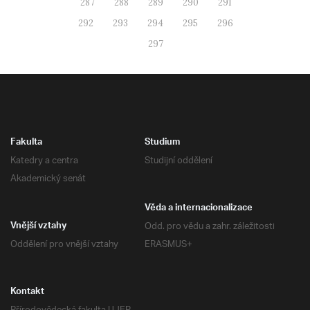
287
288
289
290
291
292
293
294
295
296
297
Fakulta
Studium
Katedry a centra
Studijní oddělení
Akademický senát
Věda a internacionalizace
Odd. pro vědu a zahr. záležitosti
Vnější vztahy
Oddělení pro vnější vztahy
ERASMUS+
Kontakt