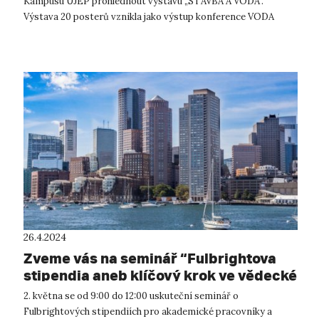
Kampusu UJEP prohlédnout výstavu „STAVBA A VODA“.
Výstava 20 posterů vznikla jako výstup konference VODA
2020. Představuje vodu jak...
26.4.2024
Zveme vás na seminář “Fulbrightova
stipendia aneb klíčový krok ve vědecké
kariéře”
2. května se od 9:00 do 12:00 uskuteční seminář o
Fulbrightových stipendiích pro akademické pracovníky a