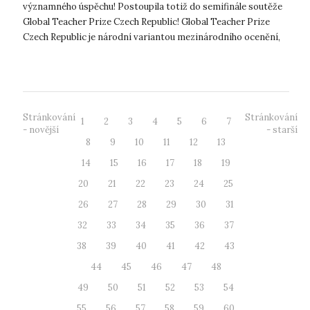
významného úspěchu! Postoupila totiž do semifinále soutěže
Global Teacher Prize Czech Republic! Global Teacher Prize
Czech Republic je národní variantou mezinárodního ocenění,
které sleduje kva...
Stránkování
Stránkování
1
2
3
4
5
6
7
- novější
- starší
8
9
10
11
12
13
14
15
16
17
18
19
20
21
22
23
24
25
26
27
28
29
30
31
32
33
34
35
36
37
38
39
40
41
42
43
44
45
46
47
48
49
50
51
52
53
54
55
56
57
58
59
60