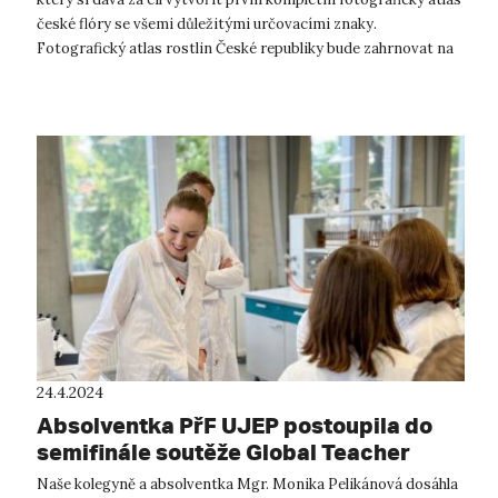
české flóry se všemi důležitými určovacími znaky.
Fotografický atlas rostlin České republiky bude zahrnovat na
3100 rostlin. Na př...
24.4.2024
Absolventka PřF UJEP postoupila do
semifinále soutěže Global Teacher
Prize Czech Republic!
Naše kolegyně a absolventka Mgr. Monika Pelikánová dosáhla