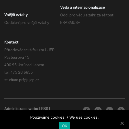
Věda a internacionalizace
Odd. pro vědu a zahr. záležitosti
Vnější vztahy
Oddělení pro vnější vztahy
ERASMUS+
Kontakt
Přírodovědecká fakulta UJEP
Pasteurova 15
400 96 Ústí nad Labem
tel: 475 28 6655
studium.prf@ujep.cz
Administrace webu
|
RSS
|
Všechna práva vyhrazena
Používáme cookies. / We use cookies.
OK