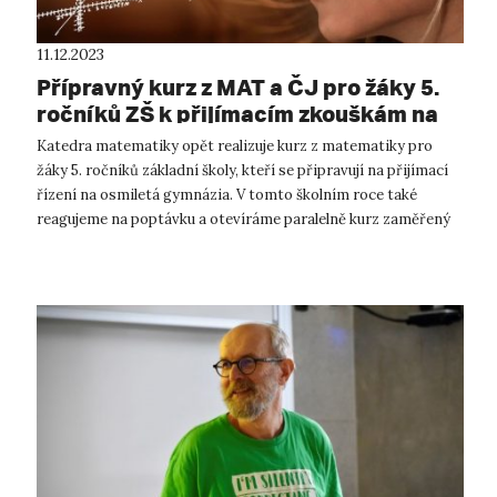
11.12.2023
Přípravný kurz z MAT a ČJ pro žáky 5.
ročníků ZŠ k přijímacím zkouškám na
osmiletá gymnázia 2024
Katedra matematiky opět realizuje kurz z matematiky pro
žáky 5. ročníků základní školy, kteří se připravují na přijímací
řízení na osmiletá gymnázia. V tomto školním roce také
reagujeme na poptávku a otevíráme paralelně kurz zaměřený
na český jazyk. ...