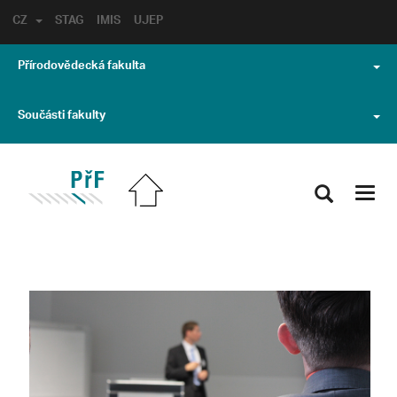
CZ
STAG
IMIS
UJEP
Přírodovědecká fakulta
Součásti fakulty
Toggl
navig