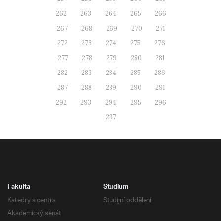
262
263
264
265
266
267
268
269
270
271
272
273
274
275
276
277
278
279
280
281
282
283
284
285
286
287
288
289
290
291
292
293
294
295
296
297
Fakulta
Studium
Katedry a centra
Studijní oddělení
Akademický senát