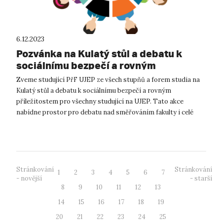
6.12.2023
Pozvánka na Kulatý stůl a debatu k
sociálnímu bezpečí a rovným
příležitostem
Zveme studující PřF UJEP ze všech stupňů a forem studia na
Kulatý stůl a debatu k sociálnímu bezpečí a rovným
příležitostem pro všechny studující na UJEP. Tato akce
nabídne prostor pro debatu nad směřováním fakulty i celé
univerzity, firemní kulturou a...
Stránkování
Stránkování
1
2
3
4
5
6
7
- novější
- starší
8
9
10
11
12
13
14
15
16
17
18
19
20
21
22
23
24
25