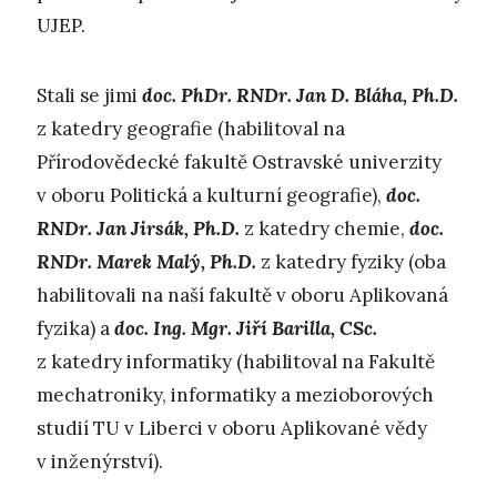
UJEP.
Stali se jimi
doc. PhDr. RNDr. Jan D. Bláha, Ph.D.
z katedry geografie (habilitoval na
Přírodovědecké fakultě Ostravské univerzity
v oboru Politická a kulturní geografie),
doc.
RNDr. Jan Jirsák, Ph.D.
z katedry chemie,
doc.
RNDr. Marek Malý, Ph.D.
z katedry fyziky (oba
habilitovali na naší fakultě v oboru Aplikovaná
fyzika) a
doc. Ing. Mgr. Jiří Barilla, CSc.
z katedry informatiky (habilitoval na Fakultě
mechatroniky, informatiky a mezioborových
studií TU v Liberci v oboru Aplikované vědy
v inženýrství).