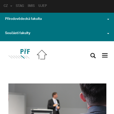
CZ
STAG
IMIS
UJEP
Přírodovědecká fakulta
Součásti fakulty
Toggl
navig