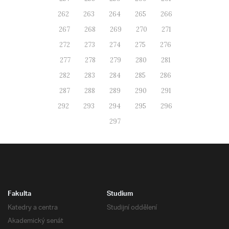
262
263
264
265
266
267
268
269
270
271
272
273
274
275
276
277
278
279
280
281
282
283
284
285
286
287
288
289
290
291
292
293
294
295
296
297
Fakulta
Studium
Katedry a centra
Studijní oddělení
Akademický senát