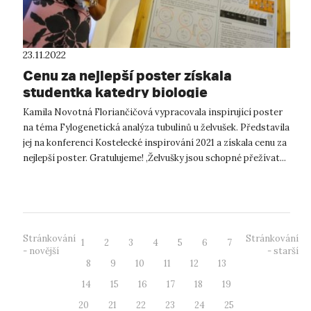
23.11.2022
Cenu za nejlepší poster získala
studentka katedry biologie
Přírodovědecké fakulty UJEP
Kamila Novotná Floriančičová vypracovala inspirující poster
na téma Fylogenetická analýza tubulinů u želvušek. Představila
jej na konferenci Kostelecké inspirování 2021 a získala cenu za
nejlepší poster. Gratulujeme! ‚Želvušky jsou schopné přežívat...
Stránkování
Stránkování
1
2
3
4
5
6
7
- novější
- starší
8
9
10
11
12
13
14
15
16
17
18
19
20
21
22
23
24
25