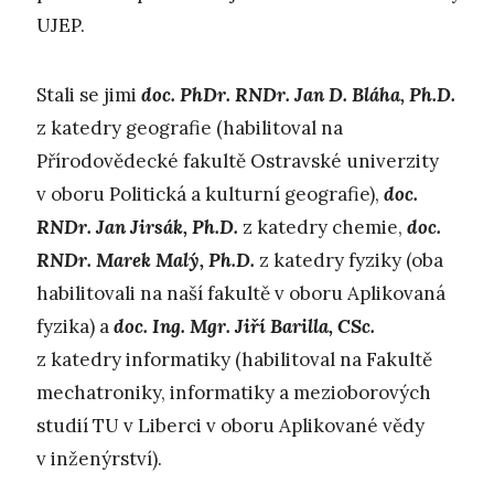
UJEP.
Stali se jimi
doc. PhDr. RNDr. Jan D. Bláha, Ph.D.
z katedry geografie (habilitoval na
Přírodovědecké fakultě Ostravské univerzity
v oboru Politická a kulturní geografie),
doc.
RNDr. Jan Jirsák, Ph.D.
z katedry chemie,
doc.
RNDr. Marek Malý, Ph.D.
z katedry fyziky (oba
habilitovali na naší fakultě v oboru Aplikovaná
fyzika) a
doc. Ing. Mgr. Jiří Barilla, CSc.
z katedry informatiky (habilitoval na Fakultě
mechatroniky, informatiky a mezioborových
studií TU v Liberci v oboru Aplikované vědy
v inženýrství).