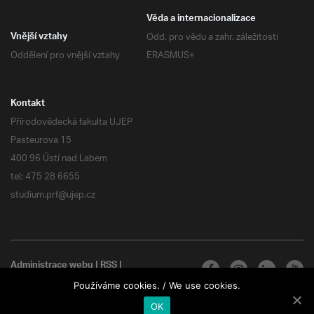
Věda a internacionalizace
Odd. pro vědu a zahr. záležitosti
Vnější vztahy
Oddělení pro vnější vztahy
ERASMUS+
Kontakt
Přírodovědecká fakulta UJEP
Pasteurova 15
400 96 Ústí nad Labem
tel: 475 28 6655
studium.prf@ujep.cz
Administrace webu
|
RSS
|
Všechna práva vyhrazena
Používáme cookies. / We use cookies.
OK