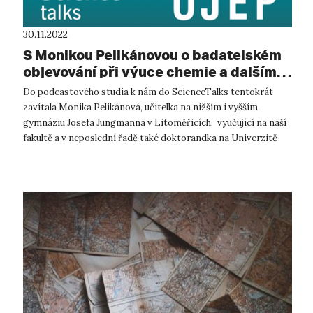
30.11.2022
S Monikou Pelikánovou o badatelském
objevování při výuce chemie a dalším…
Do podcastového studia k nám do ScienceTalks tentokrát
zavítala Monika Pelikánová, učitelka na nižším i vyšším
gymnáziu Josefa Jungmanna v Litoměřicích, vyučující na naší
fakultě a v neposlední řadě také doktorandka na Univerzitě
Karlově. S Monikou ...