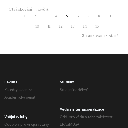
Stránkování - novější
1
2
3
4
5
6
7
8
9
10
11
12
13
14
15
Stránkování - starší
Fakulta
Studium
Katedry a centra
Studijní oddělení
Akademický senát
Věda a internacionalizace
Odd. pro vědu a zahr. záležitosti
Vnější vztahy
Oddělení pro vnější vztahy
ERASMUS+