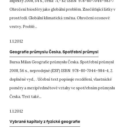
aspekty 2008, 54 s., cena: 71,- Kč ISBN 978–80-7044–983-7
Ohrožení biosféry jako globální problém. Znečišťující látky v
prostředí. Globální klimatická změna. Ohrožení ozonové
vrstvy. Problé...
1.1.2012
Geografie průmyslu Česka. Spotřební průmysl
Bursa Milan Geografie průmyslu Česka. Spotřební průmysl
2008, 56 s., neprodejné (ESF) ISBN 978–80-7044–984-4, 2.
doplněné vyd., . Učební text popisuje rozdělení, vlastnické
poměry a mezipředmětové vztahy ve spotřebním průmyslu
Česka. Text také...
1.1.2012
Vybrané kapitoly z fyzické geografie