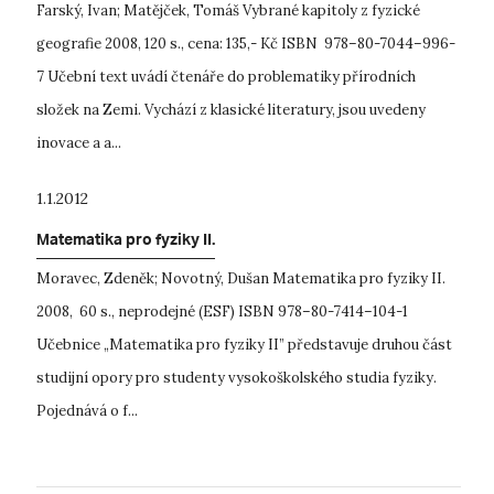
Farský, Ivan; Matějček, Tomáš Vybrané kapitoly z fyzické
geografie 2008, 120 s., cena: 135,- Kč ISBN 978–80-7044–996-
7 Učební text uvádí čtenáře do problematiky přírodních
složek na Zemi. Vychází z klasické literatury, jsou uvedeny
inovace a a...
1.1.2012
Matematika pro fyziky II.
Moravec, Zdeněk; Novotný, Dušan Matematika pro fyziky II.
2008, 60 s., neprodejné (ESF) ISBN 978–80-7414–104-1
Učebnice „Matematika pro fyziky II” představuje druhou část
studijní opory pro studenty vysokoškolského studia fyziky.
Pojednává o f...