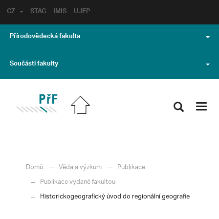
CZ
STAG
IMIS
UJEP
Přírodovědecká fakulta
Součásti fakulty
Toggl
navig
Domů
Věda a výzkum
Publikace
Publikace vydané fakultou
Historickogeografický úvod do regionální geografie