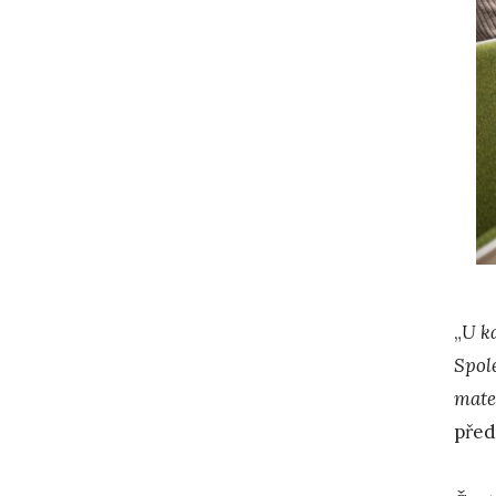
„
U ka
Spol
mate
před