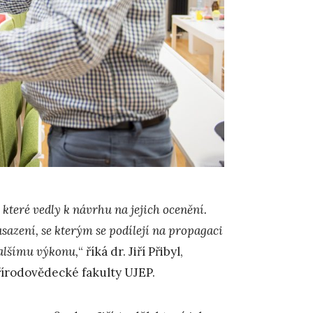
které vedly k návrhu na jejich ocenění.
azení, se kterým se podílejí na propagaci
dalšímu výkonu,
“ říká dr. Jiří Přibyl,
írodovědecké fakulty UJEP.