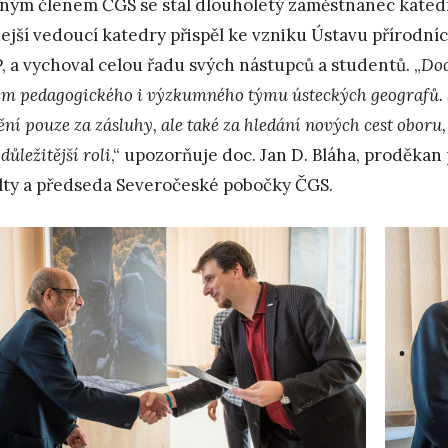
ným členem ČGS se stal dlouholetý zaměstnanec katedry 
ejší vedoucí katedry přispěl ke vzniku Ústavu přírodní
, a vychoval celou řadu svých nástupců a studentů. „
Doc
em pedagogického i výzkumného týmu ústeckých geografů. Sn
ní pouze za zásluhy, ale také za hledání nových cest oboru, 
 důležitější roli
,“ upozorňuje doc. Jan D. Bláha, proděkan
lty a předseda Severočeské pobočky ČGS.