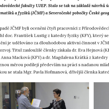
odovědecké fakulty UJEP. Stalo se tak na základě návrhů 
matiků a fyziků (JČMF) a Severočeské pobočky České geogr
ípadě JČMF byli oceněni čtyři pracovníci z Přírodovědec
hl doc. František Lustig z katedry fyziky (KFY), který 
ění je udělováno za dlouhodobou aktivní činnost v JČ
 rozvoj. Titul zasloužilé členky získala dr. Eva Hejnová
. Anna Macková (KFY) a dr. Magdalena Krátká z katedry
znou měrou podílejí především na práci s nadanou mládež
kou se stala Mgr. Pavla Hofmanová, dřívější členka kate