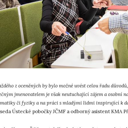
ždého z oceněných by bylo možné uvést celou řadu důvodů, 
ečným jmenovatelem je však neutuchající zájem a osobní nas
matiky či fyziky a na práci s mladými lidmi inspirující k 
seda Ústecké pobočky JČMF a odborný asistent KMA Př