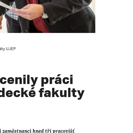
ulty UJEP
cenily práci
decké fakulty
 zaměstnanci hned tří pracovišť