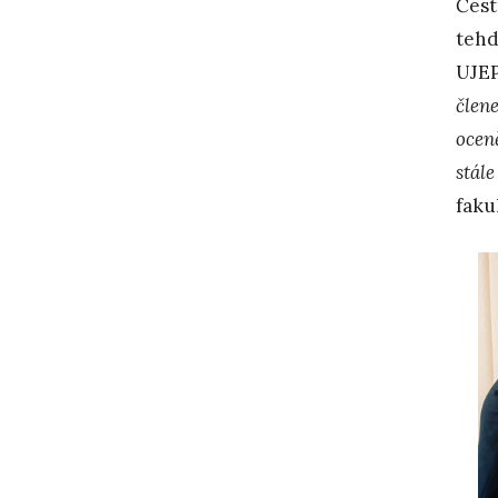
Čest
tehd
UJEP
člen
oceně
stále
faku