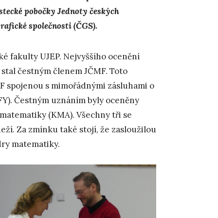
ústecké pobočky Jednoty českých
afické společnosti (ČGS).
ké fakulty UJEP. Nejvyššího ocenění
se stal čestným členem JČMF. Toto
MF spojenou s mimořádnými zásluhami o
 (KFY). Čestným uznáním byly oceněny
 matematiky (KMA). Všechny tři se
í. Za zmínku také stojí, že zasloužilou
dry matematiky.