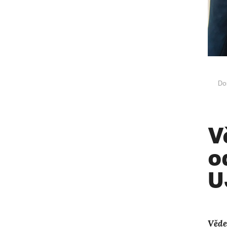
Do
V
o
U
Věde