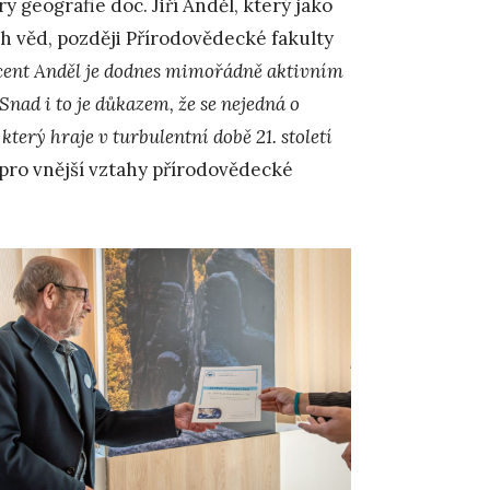
geografie doc. Jiří Anděl, který jako
ch věd, později Přírodovědecké fakulty
ent Anděl je dodnes mimořádně aktivním
ad i to je důkazem, že se nejedná o
který hraje v turbulentní době 21. století
 pro vnější vztahy přírodovědecké