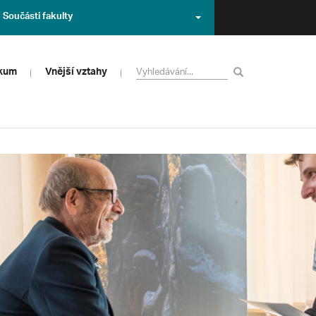
Součásti fakulty
zkum
Vnější vztahy