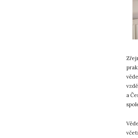
Zřej
prak
věde
vzdě
a Če
spol
Věde
včet