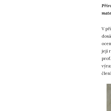
Přír
mate
V př
dosá
ocen
její
prof
výra
člen