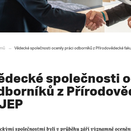
mů
Vědecké společnosti ocenily práci odborníků z Přírodovědecké fak
ědecké společnosti o
dborníků z Přírodově
JEP
ckými společnostmi byli v průběhu září významně oceněni