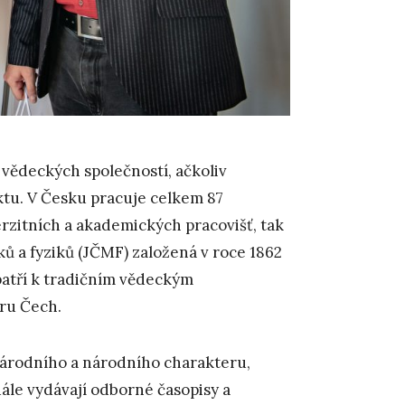
vědeckých společností, ačkoliv
aktu. V Česku pracuje celkem 87
erzitních a akademických pracovišť, tak
ů a fyziků (JČMF) založená v roce 1862
patří k tradičním vědeckým
eru Čech.
národního a národního charakteru,
ále vydávají odborné časopisy a