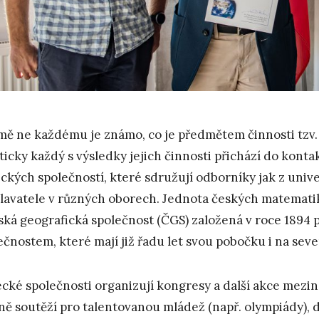
mě ne každému je známo, co je předmětem činnosti tzv. 
ticky každý s výsledky jejich činnosti přichází do kont
ckých společností, které sdružují odborníky jak z univ
lavatele v různých oborech. Jednota českých matematik
ská geografická společnost (ČGS) založená v roce 1894 
ečnostem, které mají již řadu let svou pobočku i na sev
cké společnosti organizují kongresy a další akce mezi
ně soutěží pro talentovanou mládež (např. olympiády), d