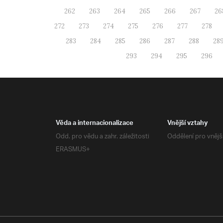
262
263
264
265
266
267
26
272
273
274
275
276
277
278
283
284
285
286
287
288
28
293
294
295
296
Věda a internacionalizace
Vnější vztahy
Odd. pro vědu a zahr. záležitosti
Oddělení pro vnějš
ERASMUS+