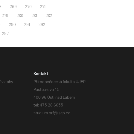
8
269
270
271
279
280
281
282
9
290
291
292
297
Kontakt
í vztahy
Přírodovědecká fakulta UJEP
Pasteurova 15
400 96 Ústí nad Labem
tel: 475 28 6655
studium.prf@ujep.cz