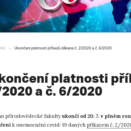
mů
Ukončení platnosti příkazů děkana č. 2/2020 a č. 6/2020
končení platnosti př
/2020 a č. 6/2020
n přírodovědecké fakulty
ukončí od 20. 7. v plném r
tření
k onemocnění covid-19 daných
příkazem č. 2/202