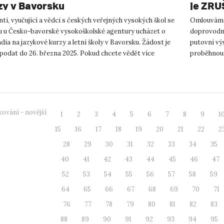
zy v Bavorsku
je ZR
ti, vyučující a vědci s českých veřejných vysokých škol se
Omlouváme 
 u Česko-bavorské vysokoškolské agentury ucházet o
doprovodná
dia na jazykové kurzy a letní školy v Bavorsku. Žádost je
putovní v
podat do 26. března 2025. Pokud chcete vědět více
proběhnout
cí, ...
MY LOMY si
ování - novější
1
2
3
4
5
6
7
8
9
1
15
16
17
18
19
20
21
22
2
28
29
30
31
32
33
34
35
40
41
42
43
44
45
46
47
52
53
54
55
56
57
58
59
64
65
66
67
68
69
70
71
76
77
78
79
80
81
82
83
88
89
90
91
92
93
94
95