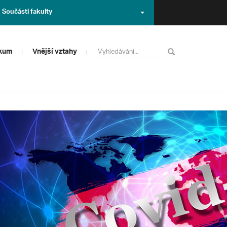
Součásti fakulty
zkum
Vnější vztahy