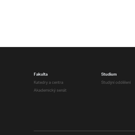
Fakulta
Studium
Katedry a centra
Studijní oddělení
Akademický senát