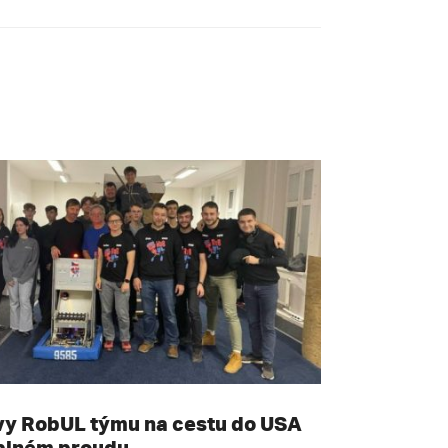
vy RobUL týmu na cestu do USA
 plném proudu