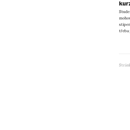
kur
Studen
mohou
stipen
třeba 
informa
Stránk