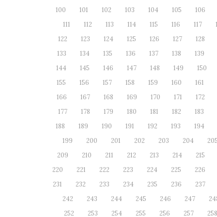
100
101
102
103
104
105
106
111
112
113
114
115
116
117
122
123
124
125
126
127
128
133
134
135
136
137
138
139
144
145
146
147
148
149
150
155
156
157
158
159
160
161
166
167
168
169
170
171
172
177
178
179
180
181
182
183
188
189
190
191
192
193
194
199
200
201
202
203
204
20
209
210
211
212
213
214
215
220
221
222
223
224
225
226
231
232
233
234
235
236
237
242
243
244
245
246
247
24
252
253
254
255
256
257
25