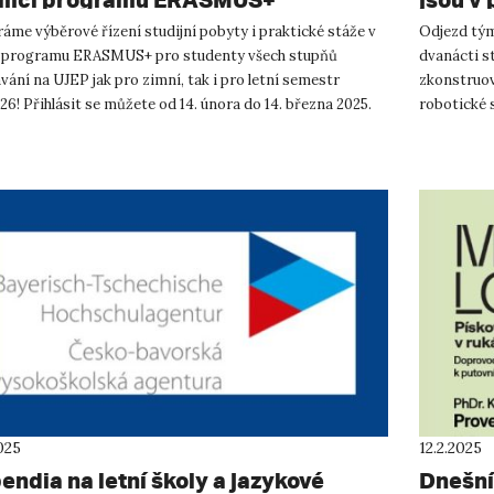
áme výběrové řízení studijní pobyty i praktické stáže v
Odjezd tým
 programu ERASMUS+ pro studenty všech stupňů
dvanácti st
vání na UJEP jak pro zimní, tak i pro letní semestr
zkonstruov
6! Přihlásit se můžete od 14. února do 14. března 2025.
robotické 
e se studovat ...
přípravy. T
025
12.2.2025
endia na letní školy a jazykové
Dnešní