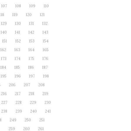
107
108
109
110
118
119
120
121
129
130
131
132
140
141
142
143
151
152
153
154
162
163
164
165
173
174
175
176
184
185
186
187
195
196
197
198
5
206
207
208
216
217
218
219
227
228
229
230
238
239
240
241
8
249
250
251
8
259
260
261