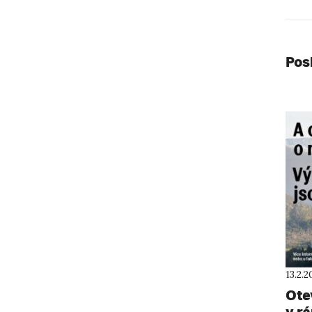
Pos
13.2.2
Ote
v r