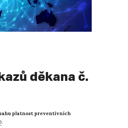
íkazů děkana č.
ozsahu platnost preventivních
0
.