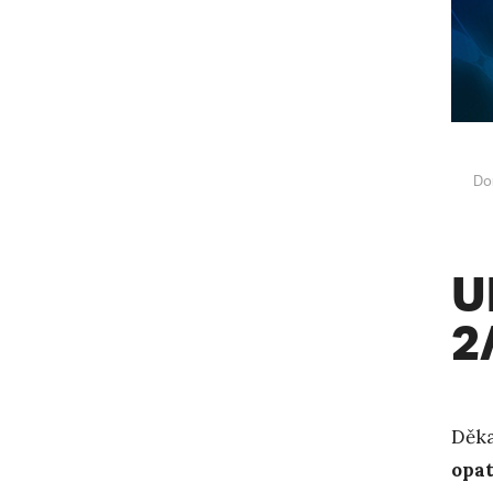
Do
U
2
Děka
opa