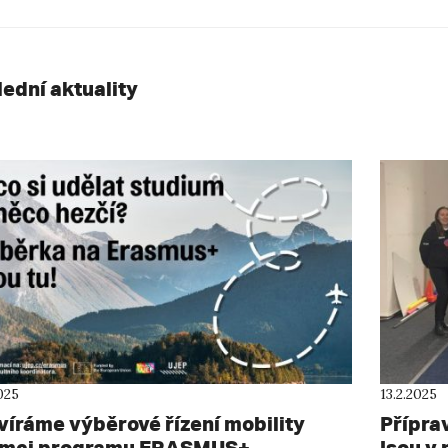
lední aktuality
025
13.2.2025
víráme výběrové řízení mobility
Přípra
ámci programu ERASMUS+
jsou v