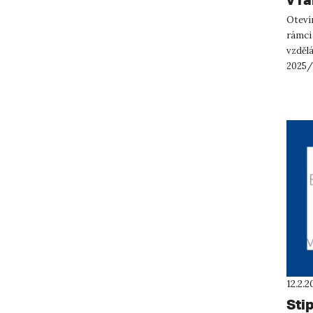
Otevír
rámci
vzdělá
2025/2
Vydejt
12.2.2
Stip