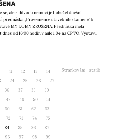
UŠENA
se, ale z důvodu nemoci je bohužel dnešní
 přednáška „Provenience stavebního kamene“ k
ýstavě MY LOMY ZRUŠENA. Přednáška měla
 dnes od 16:00 hodin v aule 1.04 na CPTO. Výstavu
 ale můžete prohlédnout ...
Stránkování - starší
0
11
12
13
14
3
24
25
26
27
36
37
38
39
48
49
50
51
60
61
62
63
72
73
74
75
84
85
86
87
96
97
98
99