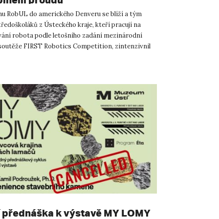
u RobUL do amerického Denveru se blíží a tým
ředoškoláků z Ústeckého kraje, kteří pracují na
ání robota podle letošního zadání mezinárodní
soutěže FIRST Robotics Competition, zintenzivnil
ým se už nes...
 přednáška k výstavě MY LOMY