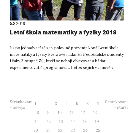
5.8.2019
Letní škola matematiky a fyziky 2019
Již po jednadvacáté se v polovině prázdnin koná Letní škola
matematiky a fyziky, která zve nadané středoškolské studenty
i žáky 2. stupně ZŠ,, kteří se nebojí objevovat a bádat,
experimentovat či programovat. Letos se jich v Janově v
Jizerských horách ...
Stránkování
Stránkování
1
2
3
4
5
6
7
- novější
- starší
8
9
10
11
12
13
14
15
16
17
18
19
20
21
22
23
24
25