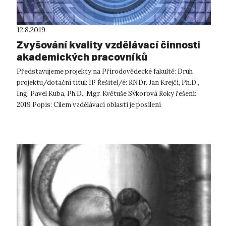
12.8.2019
Zvyšování kvality vzdělávací činnosti
akademických pracovníků
prostřednictvím digitálních
Představujeme projekty na Přírodovědecké fakultě: Druh
technologií
projektu/dotační titul: IP Řešitel/é: RNDr. Jan Krejčí, Ph.D.,
Ing. Pavel Kuba, Ph.D., Mgr. Květuše Sýkorová Roky řešení:
2019 Popis: Cílem vzdělávací oblasti je posílení
konkurenceschopnosti...