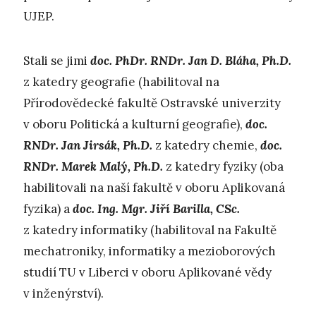
UJEP.
Stali se jimi
doc. PhDr. RNDr. Jan D. Bláha, Ph.D.
z katedry geografie (habilitoval na
Přírodovědecké fakultě Ostravské univerzity
v oboru Politická a kulturní geografie),
doc.
RNDr. Jan Jirsák, Ph.D.
z katedry chemie,
doc.
RNDr. Marek Malý, Ph.D.
z katedry fyziky (oba
habilitovali na naší fakultě v oboru Aplikovaná
fyzika) a
doc. Ing. Mgr. Jiří Barilla, CSc.
z katedry informatiky (habilitoval na Fakultě
mechatroniky, informatiky a mezioborových
studií TU v Liberci v oboru Aplikované vědy
v inženýrství).