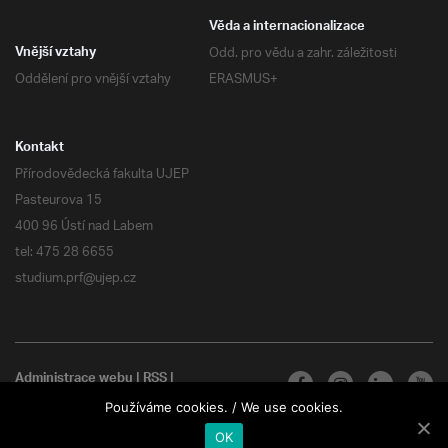
Věda a internacionalizace
Odd. pro vědu a zahr. záležitosti
Vnější vztahy
Oddělení pro vnější vztahy
ERASMUS+
Kontakt
Přírodovědecká fakulta UJEP
Pasteurova 15
400 96 Ústí nad Labem
tel: 475 28 6655
studium.prf@ujep.cz
Administrace webu
|
RSS
|
Všechna práva vyhrazena
Používáme cookies. / We use cookies.
OK