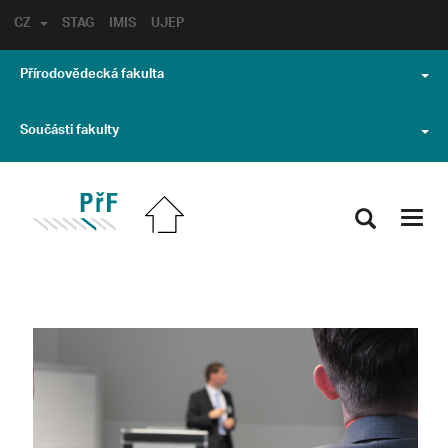
CZ
STAG
IMIS
UJEP
Přírodovědecká fakulta
Součásti fakulty
Toggl
navig