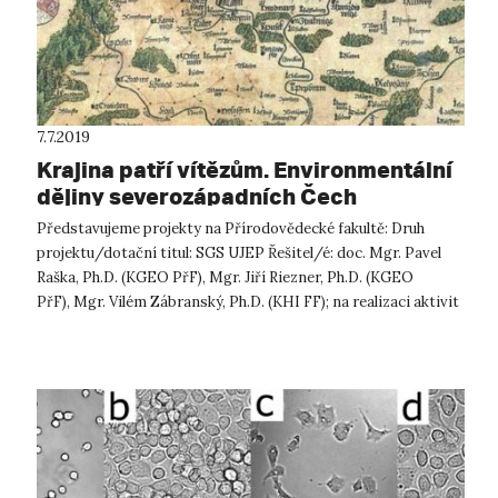
7.7.2019
Krajina patří vítězům. Environmentální
dějiny severozápadních Čech
Představujeme projekty na Přírodovědecké fakultě: Druh
projektu/dotační titul: SGS UJEP Řešitel/é: doc. Mgr. Pavel
Raška, Ph.D. (KGEO PřF), Mgr. Jiří Riezner, Ph.D. (KGEO
PřF), Mgr. Vilém Zábranský, Ph.D. (KHI FF); na realizaci aktivit
projektu a f...