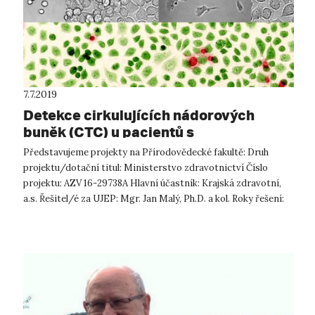
7.7.2019
Detekce cirkulujících nádorových
buněk (CTC) u pacientů s
adenokarcinomem plic pomocí
Představujeme projekty na Přírodovědecké fakultě: Druh
mikrofluidního čipu
projektu/dotační titul: Ministerstvo zdravotnictví Číslo
projektu: AZV 16-29738A Hlavní účastník: Krajská zdravotní,
a.s. Řešitel/é za UJEP: Mgr. Jan Malý, Ph.D. a kol. Roky řešení:
2016–201...