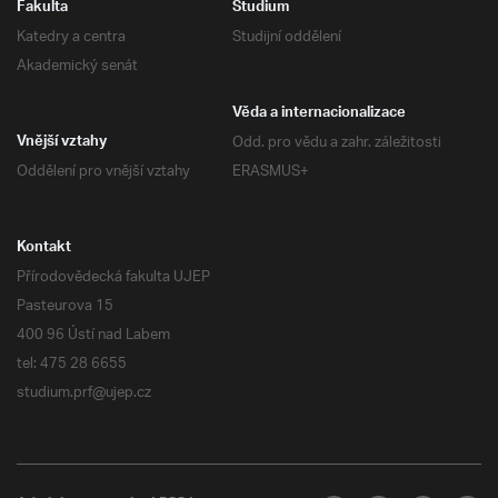
Fakulta
Studium
Katedry a centra
Studijní oddělení
Akademický senát
Věda a internacionalizace
Odd. pro vědu a zahr. záležitosti
Vnější vztahy
Oddělení pro vnější vztahy
ERASMUS+
Kontakt
Přírodovědecká fakulta UJEP
Pasteurova 15
400 96 Ústí nad Labem
tel: 475 28 6655
studium.prf@ujep.cz