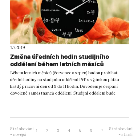
1.7.2019
Změna úředních hodin studijního
oddělení během letních měsíců
Během letních měsíců (červenec a srpen) budou probíhat
úřední hodiny na studijním oddělení PřF s výjimkou pátku
každý pracovní den od 9 do 11 hodin. Důvodem je čerpání
dovolené zaměstnanců oddělení. Studijní oddělení bude
uzavřeno v období 29. 7.– 9...
Stránkování
Stránkování
1
2
3
4
5
6
7
- novější
- starší