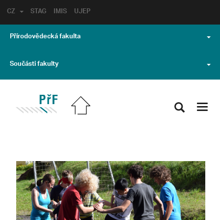
CZ
STAG
IMIS
UJEP
Přírodovědecká fakulta
Součásti fakulty
Toggl
navig