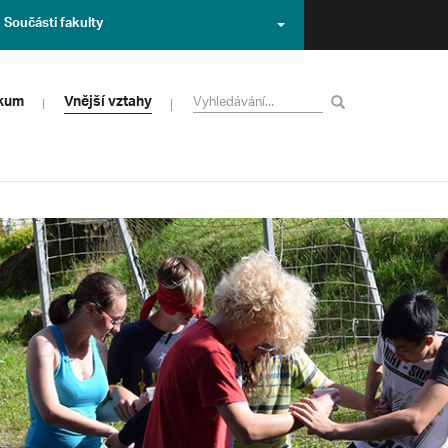
Součásti fakulty
zkum
Vnější vztahy