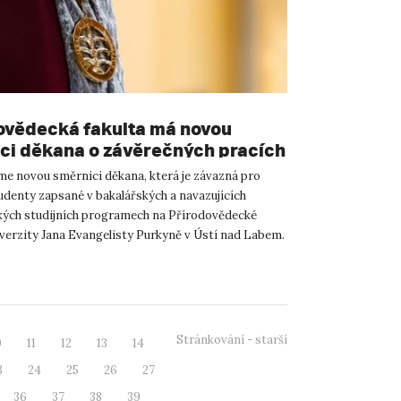
ovědecká fakulta má novou
ci děkana o závěrečných pracích
me novou směrnici děkana, která je závazná pro
udenty zapsané v bakalářských a navazujících
ých studijních programech na Přírodovědecké
iverzity Jana Evangelisty Purkyně v Ústí nad Labem.
zadávání,...
Stránkování - starší
0
11
12
13
14
3
24
25
26
27
36
37
38
39