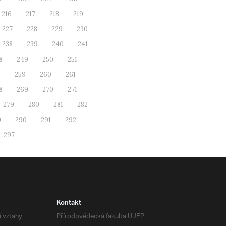
216
217
218
219
227
228
229
230
238
239
240
241
8
249
250
251
8
259
260
261
8
269
270
271
279
280
281
282
9
290
291
292
297
Kontakt
í vztahy
Přírodovědecká fakulta UJEP