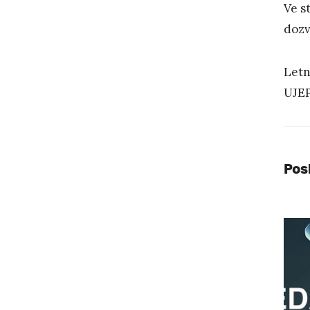
Ve s
dozv
Letn
UJEP
Pos