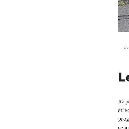
Do
L
Již 
stře
prog
se j