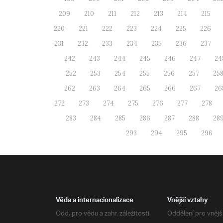
209
210
211
212
213
214
215
220
221
222
223
224
225
226
231
232
233
234
235
236
237
242
243
244
245
246
247
24
252
253
254
255
256
257
25
262
263
264
265
266
267
26
272
273
274
275
276
277
278
283
284
285
286
287
288
28
293
294
295
296
Věda a internacionalizace
Vnější vztahy
Odd. pro vědu a zahr. záležitosti
Oddělení pro vnějš