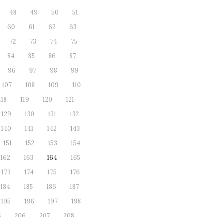
48
49
50
51
60
61
62
63
72
73
74
75
84
85
86
87
96
97
98
99
107
108
109
110
118
119
120
121
129
130
131
132
140
141
142
143
151
152
153
154
162
163
164
165
173
174
175
176
184
185
186
187
195
196
197
198
5
206
207
208