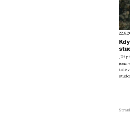
22.6.
Když
stu
„Už p
jsem 
také 
stude
Sobotí
Stránk