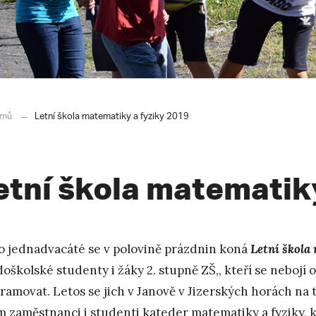
mů
Letní škola matematiky a fyziky 2019
etní škola matematik
po jednadvacáté se v polovině prázdnin koná
Letní škola
doškolské studenty i žáky 2. stupně ZŠ,, kteří se nebojí
ramovat. Letos se jich v Janově v Jizerských horách na 
im zaměstnanci i studenti kateder matematiky a fyziky, k