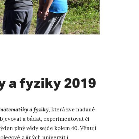
y a fyziky 2019
 matematiky a fyziky
, která zve nadané
 objevovat a bádat, experimentovat či
týden plný vědy sejde kolem 40. Věnují
olegové z jiných univerzit i