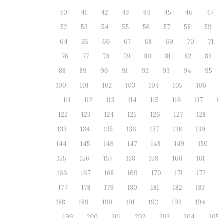
40
41
42
43
44
45
46
47
52
53
54
55
56
57
58
59
64
65
66
67
68
69
70
71
76
77
78
79
80
81
82
83
88
89
90
91
92
93
94
95
100
101
102
103
104
105
106
111
112
113
114
115
116
117
122
123
124
125
126
127
128
133
134
135
136
137
138
139
144
145
146
147
148
149
150
155
156
157
158
159
160
161
166
167
168
169
170
171
172
177
178
179
180
181
182
183
188
189
190
191
192
193
194
199
200
201
202
203
204
20