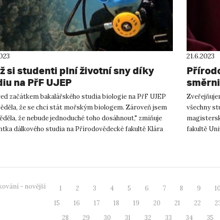
2023
21.6.2023
 si studenti plní životní sny díky
Přírod
diu na PřF UJEP
směrni
řed začátkem bakalářského studia biologie na PřF UJEP
Zveřejňuje
věděla, že se chci stát mořským biologem. Zároveň jsem
všechny st
věděla, že nebude jednoduché toho dosáhnout," zmiňuje
magistersk
ntka dálkového studia na Přírodovědecké fakultě Klára
fakultě Un
ková o...
Pokyny pro 
ování - novější
1
2
3
4
5
6
7
8
9
1
15
16
17
18
19
20
21
22
2
28
29
30
31
32
33
34
35