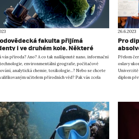
023
26.6.2023
rodovědecká fakulta přijímá
Pro dip
denty i ve druhém kole. Některé
absolv
gramy jsou bez přijímacích zkoušek
á vás příroda? Ano? A co tak našlápnuté nano, informační
Přelom čer
 technologie, environmentální geografie, počítačové
oslavy uko
vání, analytická chemie, toxikologie...? Nebo se chcete
Univerzitě
valifikovaným učitelem přírodních věd? Pak vás zcela
diplom pře
o...
ofici...