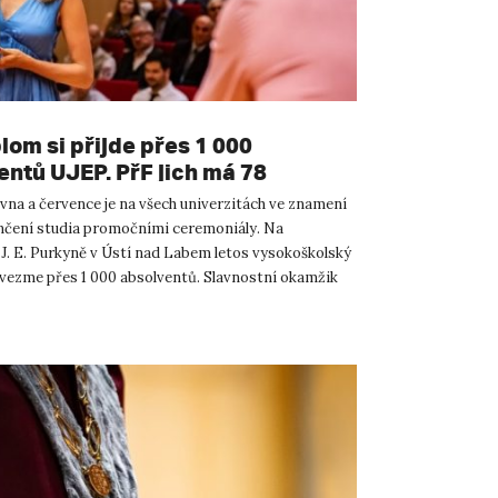
lom si přijde přes 1 000
entů UJEP. PřF jich má 78
vna a července je na všech univerzitách ve znamení
nčení studia promočními ceremoniály. Na
 J. E. Purkyně v Ústí nad Labem letos vysokoškolský
vezme přes 1 000 absolventů. Slavnostní okamžik