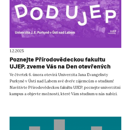
1.2.2025
Poznejte Přírodovědeckou fakultu
UJEP, zveme Vás na Den otevřených
dveří!
Ve čtvrtek 6. února otevírá Univerzita Jana Evangelisty
Purkyně v Ústí nad Labem své dveře zájemcům o studium!
Navštivte Přírodovědeckou fakultu UJEP, poznejte univerzitní
kampus a objevte možnosti, které Vám studium u nás nabízí.
Zveme Vás na Den otev...