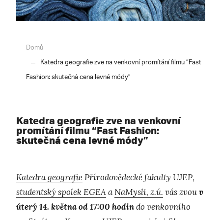
Domů
Katedra geografie zve na venkovní promítání filmu “Fast
Fashion: skutečná cena levné módy”
Katedra geografie zve na venkovní
promítání filmu “Fast Fashion:
skutečná cena levné módy”
Katedra geografie
Přírodovědecké fakulty UJEP,
studentský spolek EGEA
a
NaMysli, z.ú.
vás zvou
v
úterý 14. května od 17:00 hodin
do venkovního