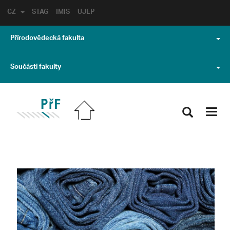
CZ
STAG
IMIS
UJEP
Přírodovědecká fakulta
Součásti fakulty
Toggl
navig