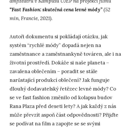
amfiteátru v Kampusu UJEP na projekci filmu
“Fast Fashion: skutečná cena levné módy”
(52
min, Francie, 2021).
Autoři dokumentu si pokládají otázku, jak
systém “rychlé módy” dopadá nejen na
zaměstnance a zaměstnankyně továren, ale i na
životní prostředí. Dokáže si naše planeta –
zavalena oblečením – poradit se stále
narůstající produkcí oblečení? Jak funguje
dlouhý dodavatelský řetězec levné módy? Co
se ve fast fashion změnilo od kolapsu budov
Rana Plaza před deseti lety? A jak každý z nás
může převzít aspoň část odpovědnosti? Přijďte
se podívat na film a zapojte se se svými