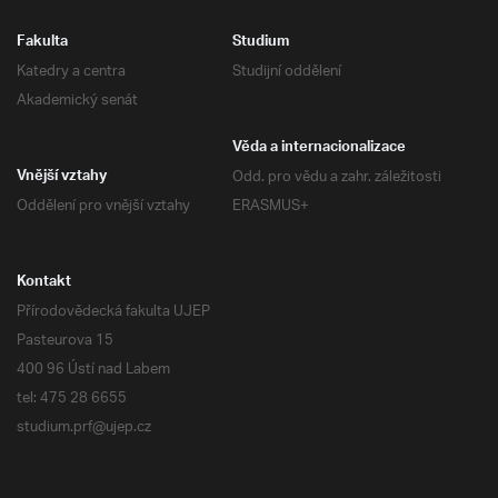
Fakulta
Studium
Katedry a centra
Studijní oddělení
Akademický senát
Věda a internacionalizace
Odd. pro vědu a zahr. záležitosti
Vnější vztahy
Oddělení pro vnější vztahy
ERASMUS+
Kontakt
Přírodovědecká fakulta UJEP
Pasteurova 15
400 96 Ústí nad Labem
tel: 475 28 6655
studium.prf@ujep.cz