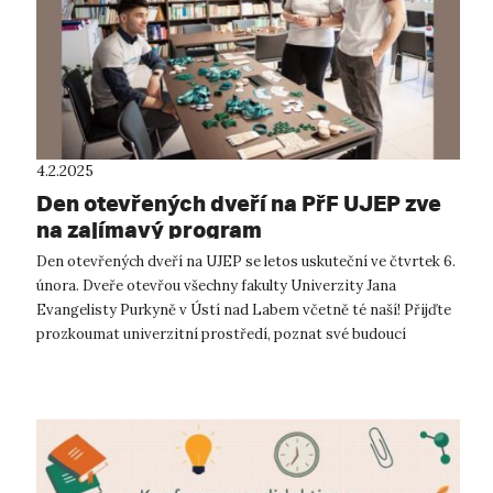
4.2.2025
Den otevřených dveří na PřF UJEP zve
na zajímavý program
Den otevřených dveří na UJEP se letos uskuteční ve čtvrtek 6.
února. Dveře otevřou všechny fakulty Univerzity Jana
Evangelisty Purkyně v Ústí nad Labem včetně té naší! Přijďte
prozkoumat univerzitní prostředí, poznat své budoucí
kamarády a kolegy, užas...