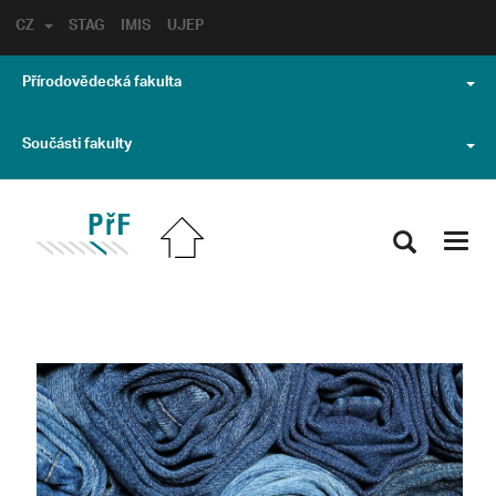
CZ
STAG
IMIS
UJEP
Přírodovědecká fakulta
Součásti fakulty
Toggl
navig