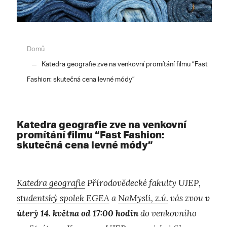
Domů
Katedra geografie zve na venkovní promítání filmu “Fast
Fashion: skutečná cena levné módy”
Katedra geografie zve na venkovní
promítání filmu “Fast Fashion:
skutečná cena levné módy”
Katedra geografie
Přírodovědecké fakulty UJEP,
studentský spolek EGEA
a
NaMysli, z.ú.
vás zvou
v
úterý 14. května od 17:00 hodin
do venkovního