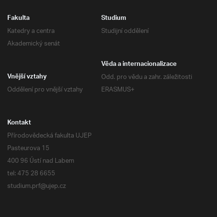
Fakulta
Studium
Katedry a centra
Studijní oddělení
Akademický senát
Věda a internacionalizace
Odd. pro vědu a zahr. záležitosti
Vnější vztahy
Oddělení pro vnější vztahy
ERASMUS+
Kontakt
Přírodovědecká fakulta UJEP
Pasteurova 15
400 96 Ústí nad Labem
tel: 475 28 6655
studium.prf@ujep.cz