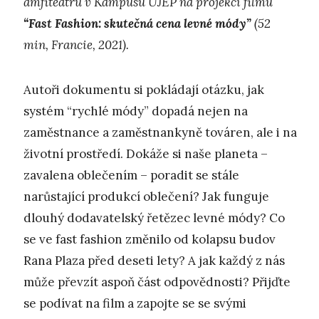
amfiteátru v Kampusu UJEP na projekci filmu
“Fast Fashion: skutečná cena levné módy”
(52
min, Francie, 2021).
Autoři dokumentu si pokládají otázku, jak
systém “rychlé módy” dopadá nejen na
zaměstnance a zaměstnankyně továren, ale i na
životní prostředí. Dokáže si naše planeta –
zavalena oblečením – poradit se stále
narůstající produkcí oblečení? Jak funguje
dlouhý dodavatelský řetězec levné módy? Co
se ve fast fashion změnilo od kolapsu budov
Rana Plaza před deseti lety? A jak každý z nás
může převzít aspoň část odpovědnosti? Přijďte
se podívat na film a zapojte se se svými