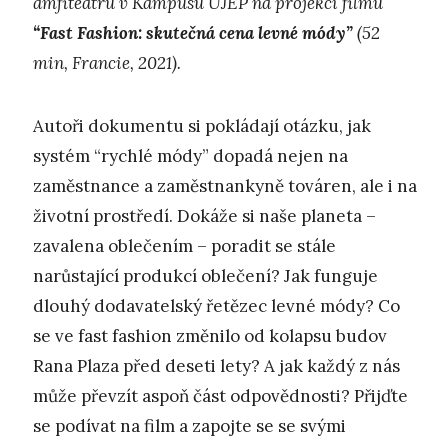
amfiteátru v Kampusu UJEP na projekci filmu
“Fast Fashion: skutečná cena levné módy”
(52
min, Francie, 2021).
Autoři dokumentu si pokládají otázku, jak
systém “rychlé módy” dopadá nejen na
zaměstnance a zaměstnankyně továren, ale i na
životní prostředí. Dokáže si naše planeta –
zavalena oblečením – poradit se stále
narůstající produkcí oblečení? Jak funguje
dlouhý dodavatelský řetězec levné módy? Co
se ve fast fashion změnilo od kolapsu budov
Rana Plaza před deseti lety? A jak každý z nás
může převzít aspoň část odpovědnosti? Přijďte
se podívat na film a zapojte se se svými