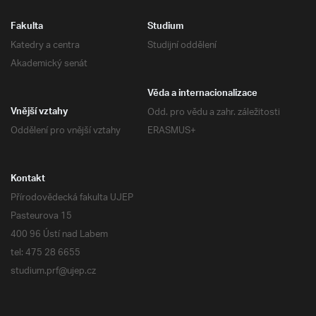
Fakulta
Studium
Katedry a centra
Studijní oddělení
Akademický senát
Věda a internacionalizace
Odd. pro vědu a zahr. záležitosti
Vnější vztahy
Oddělení pro vnější vztahy
ERASMUS+
Kontakt
Přírodovědecká fakulta UJEP
Pasteurova 15
400 96 Ústí nad Labem
tel: 475 28 6655
studium.prf@ujep.cz