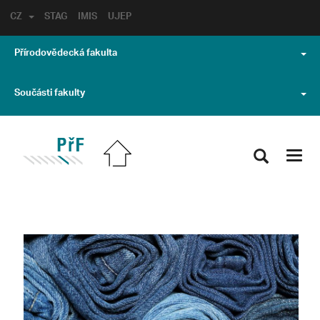
CZ
STAG
IMIS
UJEP
Přírodovědecká fakulta
Součásti fakulty
Toggl
navig