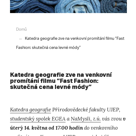
Domů
Katedra geografie zve na venkovní promítání filmu “Fast
Fashion: skutečná cena levné módy”
Katedra geografie zve na venkovní
promítání filmu “Fast Fashion:
skutečná cena levné módy”
Katedra geografie
Přírodovědecké fakulty UJEP,
studentský spolek EGEA
a
NaMysli, z.ú.
vás zvou
v
úterý 14. května od 17:00 hodin
do venkovního