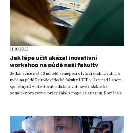
11.10.2022
Jak lépe učit ukázal inovativní
workshop na půdě naší fakulty
Setkání více než 40 učitelů zeměpisu s tvůrci školních atlasů
mělo na půdě Přírodovědecké fakulty UJEP v Ústí nad Labem
společný cíl – otestovat a diskutovat nové didaktické
pomůcky pro rozvoj práce žáků s mapou a atlasem. Pomáhala
při tom také nová U...