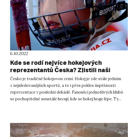
6.10.2022
Kde se rodí nejvíce hokejových
reprezentantů Česka? Zjistili naši
geografové
Česko je tradičně hokejovou zemí. Hokej je zde stále jedním
z nejsledovanějších sportů, a to i přes pokles úspěšnosti
reprezentace v poslední dekádě. Fanoušci jednotlivých klubů
se pochopitelně neustále hecují, kde se hokej hraje lépe. Ty...