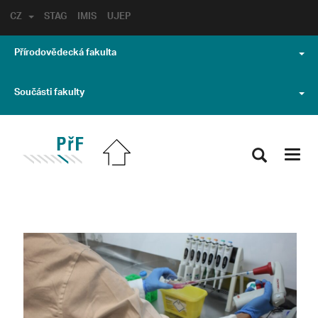
CZ
STAG
IMIS
UJEP
Přírodovědecká fakulta
Součásti fakulty
Toggl
navig