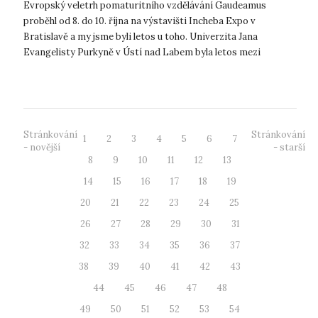
Evropský veletrh pomaturitního vzdělávání Gaudeamus
proběhl od 8. do 10. října na výstavišti Incheba Expo v
Bratislavě a my jsme byli letos u toho. Univerzita Jana
Evangelisty Purkyně v Ústí nad Labem byla letos mezi
desítkami evropských univerzit, kt...
Stránkování
Stránkování
1
2
3
4
5
6
7
- novější
- starší
8
9
10
11
12
13
14
15
16
17
18
19
20
21
22
23
24
25
26
27
28
29
30
31
32
33
34
35
36
37
38
39
40
41
42
43
44
45
46
47
48
49
50
51
52
53
54