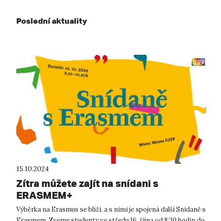
Poslední aktuality
15.10.2024
Zítra můžete zajít na snídani s
ERASMEM+
Výběrka na Erasmus se blíží, a s nimi je spojená další Snídaně s
Erasmem. Zveme studenty ve středu 16. října od 8:30 hodin do