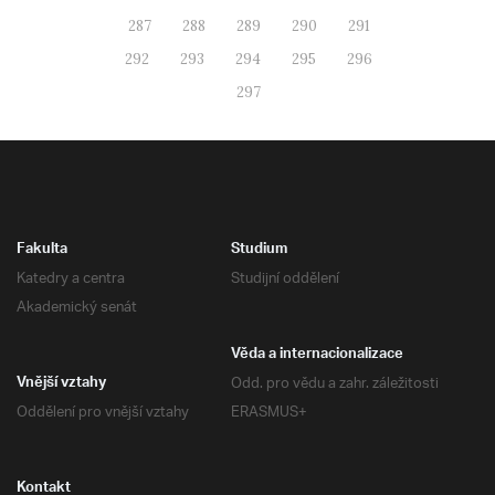
287
288
289
290
291
292
293
294
295
296
297
Fakulta
Studium
Katedry a centra
Studijní oddělení
Akademický senát
Věda a internacionalizace
Odd. pro vědu a zahr. záležitosti
Vnější vztahy
Oddělení pro vnější vztahy
ERASMUS+
Kontakt