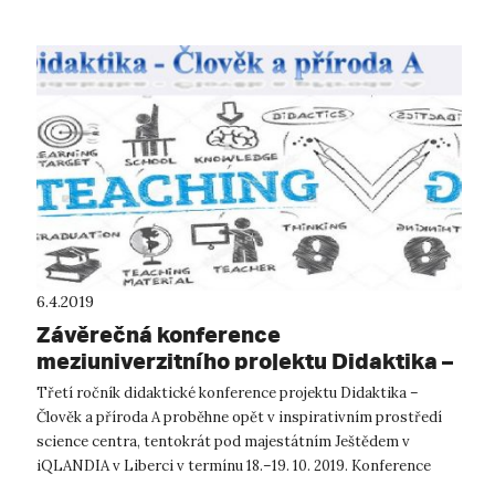
6.4.2019
Závěrečná konference
meziuniverzitního projektu Didaktika –
Člověk a příroda A
Třetí ročník didaktické konference projektu Didaktika –
Člověk a příroda A proběhne opět v inspirativním prostředí
science centra, tentokrát pod majestátním Ještědem v
iQLANDIA v Liberci v termínu 18.–19. 10. 2019. Konference
bude shrnovat výsledky ř...