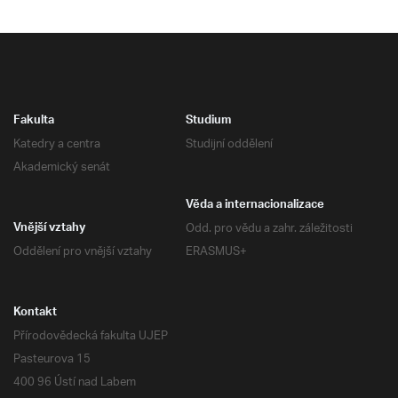
Fakulta
Studium
Katedry a centra
Studijní oddělení
Akademický senát
Věda a internacionalizace
Odd. pro vědu a zahr. záležitosti
Vnější vztahy
Oddělení pro vnější vztahy
ERASMUS+
Kontakt
Přírodovědecká fakulta UJEP
Pasteurova 15
400 96 Ústí nad Labem