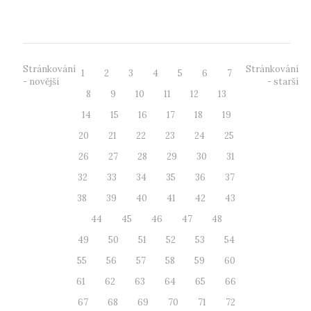
Ústí nad Labem a Statutu Př...
Stránkování
Stránkování
1
2
3
4
5
6
7
- novější
- starší
8
9
10
11
12
13
14
15
16
17
18
19
20
21
22
23
24
25
26
27
28
29
30
31
32
33
34
35
36
37
38
39
40
41
42
43
44
45
46
47
48
49
50
51
52
53
54
55
56
57
58
59
60
61
62
63
64
65
66
67
68
69
70
71
72