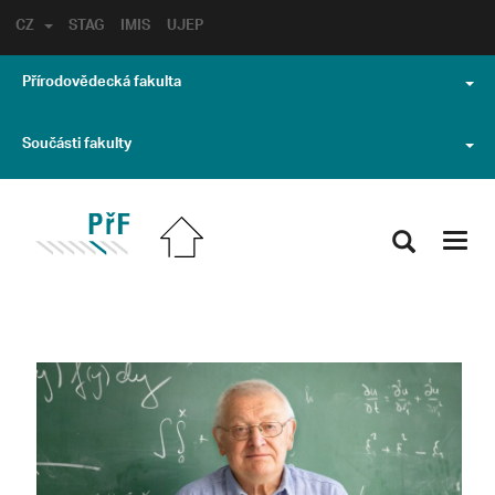
CZ
STAG
IMIS
UJEP
Přírodovědecká fakulta
Součásti fakulty
Toggl
navig