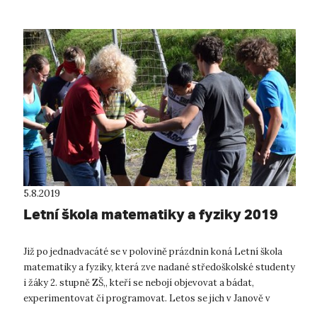
5.8.2019
Letní škola matematiky a fyziky 2019
Již po jednadvacáté se v polovině prázdnin koná Letní škola
matematiky a fyziky, která zve nadané středoškolské studenty
i žáky 2. stupně ZŠ,, kteří se nebojí objevovat a bádat,
experimentovat či programovat. Letos se jich v Janově v
Jizerských horách ...