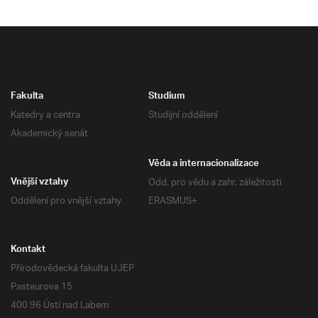
Fakulta
Studium
Katedry a centra
Studijní oddělení
Akademický senát
Věda a internacionalizace
Odd. pro vědu a zahr. záležitosti
Vnější vztahy
Oddělení pro vnější vztahy
ERASMUS+
Kontakt
Přírodovědecká fakulta UJEP
Pasteurova 15
400 96 Ústí nad Labem