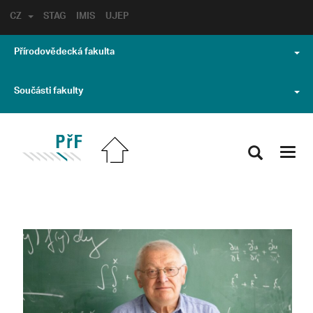
CZ
STAG
IMIS
UJEP
Přírodovědecká fakulta
Součásti fakulty
Toggl
navig