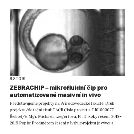
9.8.2019
ZEBRACHIP – mikrofluidní čip pro
automatizované masivní in vivo
testování biologických účinků
Představujeme projekty na Přírodovědecké fakultě: Druh
aktivních látek
projektu/dotační titul: TAČR Číslo projektu: TJ01000077
Řešitel/é: Mgr. Michaela Liegertová, Ph.D. Roky řešení: 2018–
2019 Popis: Předmětem řešení návrhu projektu je vývoj a
testování mikrofl...