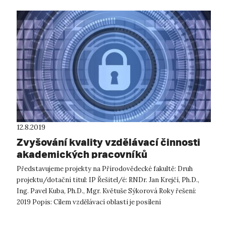
12.8.2019
Zvyšování kvality vzdělávací činnosti
akademických pracovníků
prostřednictvím digitálních
Představujeme projekty na Přírodovědecké fakultě: Druh
technologií
projektu/dotační titul: IP Řešitel/é: RNDr. Jan Krejčí, Ph.D.,
Ing. Pavel Kuba, Ph.D., Mgr. Květuše Sýkorová Roky řešení:
2019 Popis: Cílem vzdělávací oblasti je posílení
konkurenceschopnosti...