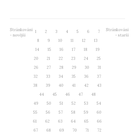
pro vnitřní ...
Stránkování
Stránkování
1
2
3
4
5
6
7
- novější
- starší
8
9
10
11
12
13
14
15
16
17
18
19
20
21
22
23
24
25
26
27
28
29
30
31
32
33
34
35
36
37
38
39
40
41
42
43
44
45
46
47
48
49
50
51
52
53
54
55
56
57
58
59
60
61
62
63
64
65
66
67
68
69
70
71
72