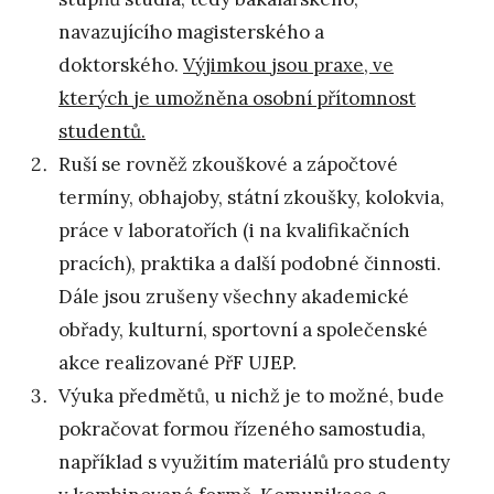
navazujícího magisterského a
doktorského.
Výjimkou jsou praxe, ve
kterých je umožněna osobní přítomnost
studentů.
Ruší se rovněž zkouškové a zápočtové
termíny, obhajoby, státní zkoušky, kolokvia,
práce v laboratořích (i na kvalifikačních
pracích), praktika a další podobné činnosti.
Dále jsou zrušeny všechny akademické
obřady, kulturní, sportovní a společenské
akce realizované PřF UJEP.
Výuka předmětů, u nichž je to možné, bude
pokračovat formou řízeného samostudia,
například s využitím materiálů pro studenty