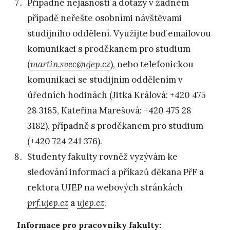
Případné nejasnosti a dotazy v žádném
případě neřešte osobními návštěvami
studijního oddělení. Využijte buď emailovou
komunikaci s proděkanem pro studium
(
martin.svec@ujep.cz
), nebo telefonickou
komunikaci se studijním oddělením v
úředních hodinách (Jitka Králová: +420 475
28 3185, Kateřina Marešová: +420 475 28
3182), případně s proděkanem pro studium
(+420 724 241 376).
Studenty fakulty rovněž vyzývám ke
sledování informací a příkazů děkana PřF a
rektora UJEP na webových stránkách
prf.ujep.cz
a
ujep.cz
.
Informace pro pracovníky fakulty: