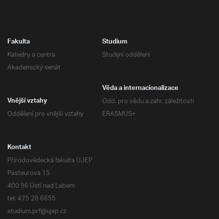
Fakulta
Studium
Katedry a centra
Studijní oddělení
Akademický senát
Věda a internacionalizace
Odd. pro vědu a zahr. záležitosti
Vnější vztahy
Oddělení pro vnější vztahy
ERASMUS+
Kontakt
Přírodovědecká fakulta UJEP
Pasteurova 15
400 96 Ústí nad Labem
tel: 475 28 6655
studium.prf@ujep.cz