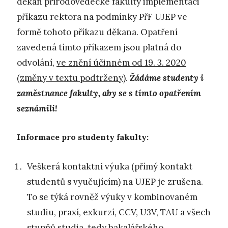
děkan přírodovědecké fakulty implementaci
příkazu rektora na podmínky PřF UJEP ve
formě tohoto příkazu děkana. Opatření
zavedená tímto příkazem jsou platná do
odvolání,
ve znění účinném od 19. 3. 2020
(změny v textu podtrženy)
.
Žádáme studenty i
zaměstnance fakulty, aby se s tímto opatřením
seznámili!
Informace pro studenty fakulty:
Veškerá kontaktní výuka (přímý kontakt
studentů s vyučujícím) na UJEP je zrušena.
To se týká rovněž výuky v kombinovaném
studiu, praxí, exkurzí, CCV, U3V, TAU a všech
stupňů studia, tedy bakalářského,