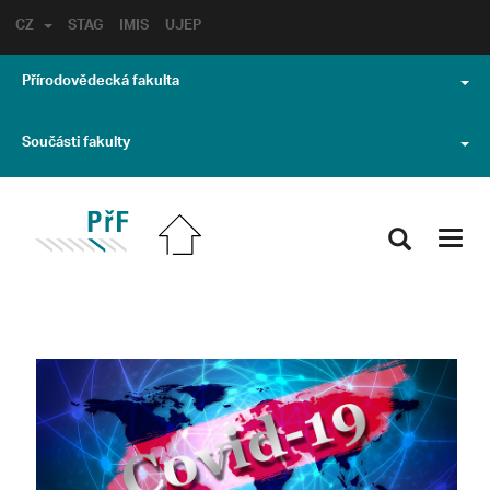
CZ
STAG
IMIS
UJEP
Přírodovědecká fakulta
Součásti fakulty
Toggl
navig