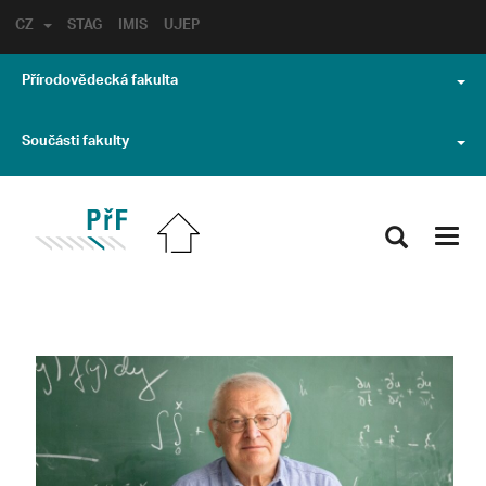
CZ
STAG
IMIS
UJEP
Přírodovědecká fakulta
Součásti fakulty
Toggl
navig