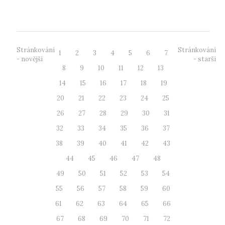
rámci její 14. výroční konf...
Stránkování
Stránkování
1
2
3
4
5
6
7
- novější
- starší
8
9
10
11
12
13
14
15
16
17
18
19
20
21
22
23
24
25
26
27
28
29
30
31
32
33
34
35
36
37
38
39
40
41
42
43
44
45
46
47
48
49
50
51
52
53
54
55
56
57
58
59
60
61
62
63
64
65
66
67
68
69
70
71
72