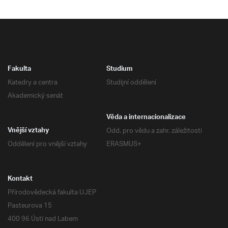
Fakulta
Studium
Katedry a centra
Studijní oddělení
Akademický senát
Věda a internacionalizace
Odd. pro vědu a zahr. záležitosti
Vnější vztahy
Oddělení pro vnější vztahy
ERASMUS+
Kontakt
Přírodovědecká fakulta UJEP
Pasteurova 15
400 96 Ústí nad Labem