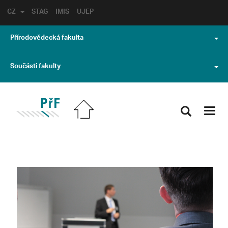
CZ
STAG
IMIS
UJEP
Přírodovědecká fakulta
Součásti fakulty
Toggl
navig