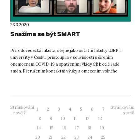
26.3.2020
Snažíme se být SMART
Přírodovědecká fakulta, stejně jako ostatní fakulty UJEP a
univerzity v Česku, přistoupila v souvislosti s šířením
onemocnění COVID-19 a opatřeními Vlády ČR k celé řadě
změn. Přerušením kontaktní výuky a omezením volného
pohybu osob se staly některé z ...
Stránkování
Stránkování
1
2
3
4
5
6
7
- novější
- starší
8
9
10
11
12
13
14
15
16
17
18
19
20
21
22
23
24
25