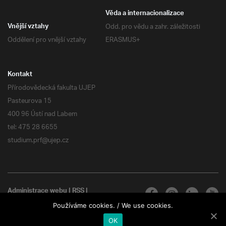
Věda a internacionalizace
Odd. pro vědu a zahr. záležitosti
Vnější vztahy
Oddělení pro vnější vztahy
ERASMUS+
Kontakt
Přírodovědecká fakulta UJEP
Pasteurova 15
400 96 Ústí nad Labem
tel: 475 28 6655
studium.prf@ujep.cz
Administrace webu
|
RSS
|
Všechna práva vyhrazena
Používáme cookies. / We use cookies.
OK