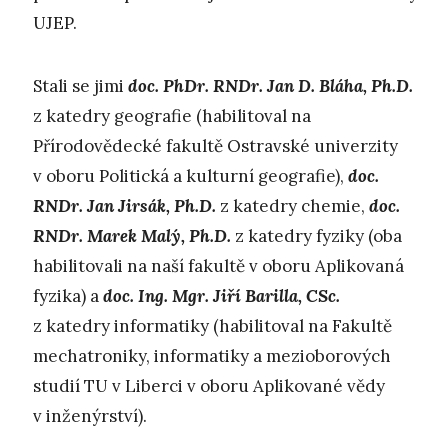
UJEP.
Stali se jimi
doc. PhDr. RNDr. Jan D. Bláha, Ph.D.
z katedry geografie (habilitoval na
Přírodovědecké fakultě Ostravské univerzity
v oboru Politická a kulturní geografie),
doc.
RNDr. Jan Jirsák, Ph.D.
z katedry chemie,
doc.
RNDr. Marek Malý, Ph.D.
z katedry fyziky (oba
habilitovali na naší fakultě v oboru Aplikovaná
fyzika) a
doc. Ing. Mgr. Jiří Barilla, CSc.
z katedry informatiky (habilitoval na Fakultě
mechatroniky, informatiky a mezioborových
studií TU v Liberci v oboru Aplikované vědy
v inženýrství).