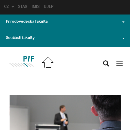
CZ
STAG
IMIS
UJEP
Přírodovědecká fakulta
Součásti fakulty
Toggl
navig