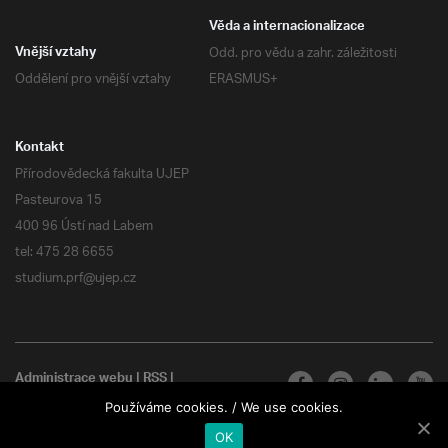
Věda a internacionalizace
Odd. pro vědu a zahr. záležitosti
Vnější vztahy
Oddělení pro vnější vztahy
ERASMUS+
Kontakt
Přírodovědecká fakulta UJEP
Pasteurova 15
400 96 Ústí nad Labem
tel: 475 28 6655
studium.prf@ujep.cz
Administrace webu
|
RSS
|
Všechna práva vyhrazena
Používáme cookies. / We use cookies.
OK