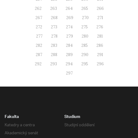
262
263
264
265
266
267
268
269
270
271
272
273
274
275
276
277
278
279
280
281
282
283
284
285
286
287
288
289
290
291
292
293
294
295
296
297
Fakulta
Studium
Katedry a centra
Studijní oddělení
Akademický senát