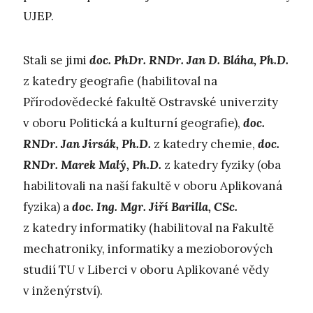
UJEP.
Stali se jimi
doc. PhDr. RNDr. Jan D. Bláha, Ph.D.
z katedry geografie (habilitoval na
Přírodovědecké fakultě Ostravské univerzity
v oboru Politická a kulturní geografie),
doc.
RNDr. Jan Jirsák, Ph.D.
z katedry chemie,
doc.
RNDr. Marek Malý, Ph.D.
z katedry fyziky (oba
habilitovali na naší fakultě v oboru Aplikovaná
fyzika) a
doc. Ing. Mgr. Jiří Barilla, CSc.
z katedry informatiky (habilitoval na Fakultě
mechatroniky, informatiky a mezioborových
studií TU v Liberci v oboru Aplikované vědy
v inženýrství).