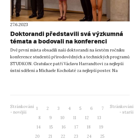
27.6.2023
Doktorandi představili svá výzkumná
témata a bodovali na konferenci
StudKon
Dvě první místa obsadili naši doktorandi na šestém ročníku
konference studentů přírodovědných a technických programů
STUDKON. Gratulace patří Václavu Harrandtovi za nejlepší
ústní sdělení a Michaele Kocholaté za nejlepší poster. Na
konferenci poř...
Stránkování
Stránkování
1
2
3
4
5
6
7
- novější
- starší
8
9
10
11
12
13
14
15
16
17
18
19
20
21
22
23
24
25