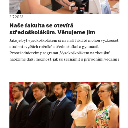
2.7.2023
Naše fakulta se otevírá
středoškolákům. Věnujeme jim
studentský týden nebo prohlídku
Jaké je být vysokoškolákem si na naší fakultě mohou vyzkoušet
studenti vyšších ročníků středních škol a gymnázií.
Prostřednictvím programu „Vysokoškolákem na zkoušku”
nabízíme další možnost, jak se seznámit s přírodními vědami i
univerzitním prostředí...