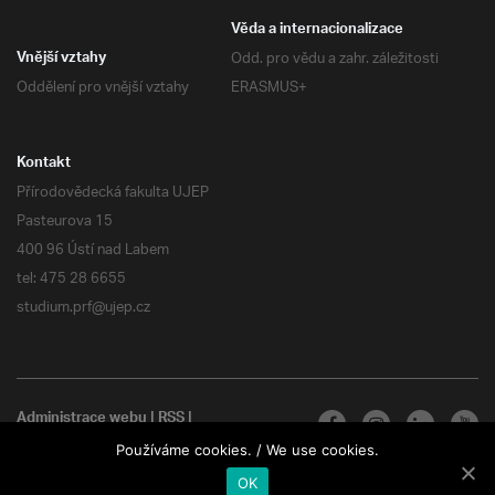
Věda a internacionalizace
Odd. pro vědu a zahr. záležitosti
Vnější vztahy
Oddělení pro vnější vztahy
ERASMUS+
Kontakt
Přírodovědecká fakulta UJEP
Pasteurova 15
400 96 Ústí nad Labem
tel: 475 28 6655
studium.prf@ujep.cz
Administrace webu
|
RSS
|
Všechna práva vyhrazena
Používáme cookies. / We use cookies.
OK