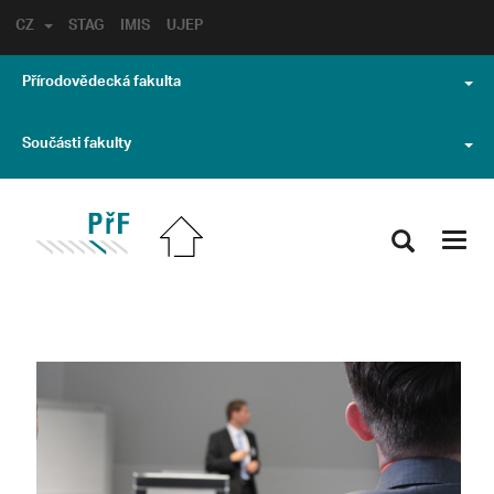
CZ
STAG
IMIS
UJEP
Přírodovědecká fakulta
Součásti fakulty
Toggl
navig