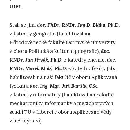
UJEP.
Stali se jimi
doc. PhDr. RNDr. Jan D. Bláha, Ph.D.
z katedry geografie (habilitoval na
Přírodovědecké fakultě Ostravské univerzity
v oboru Politická a kulturní geografie),
doc.
RNDr. Jan Jirsák, Ph.D.
z katedry chemie,
doc.
RNDr. Marek Malý, Ph.D.
z katedry fyziky (oba
habilitovali na naší fakultě v oboru Aplikovaná
fyzika) a
doc. Ing. Mgr. Jiří Barilla, CSc.
z katedry informatiky (habilitoval na Fakultě
mechatroniky, informatiky a mezioborových
studií TU v Liberci v oboru Aplikované vědy
v inženýrství).