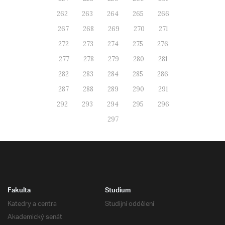
262
263
264
265
266
267
268
269
270
271
272
273
274
275
276
277
278
279
280
281
282
283
284
285
286
287
288
289
290
291
292
293
294
295
296
297
Fakulta
Studium
Katedry a centra
Studijní oddělení
Akademický senát