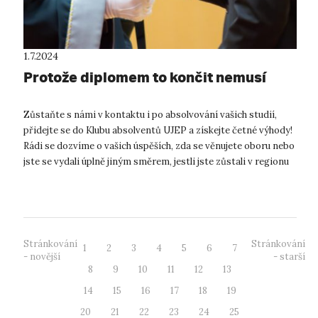
1.7.2024
Protože diplomem to končit nemusí
Zůstaňte s námi v kontaktu i po absolvování vašich studií,
přidejte se do Klubu absolventů UJEP a získejte četné výhody!
Rádi se dozvíme o vašich úspěších, zda se věnujete oboru nebo
jste se vydali úplně jiným směrem, jestli jste zůstali v regionu
neb...
Stránkování
Stránkování
1
2
3
4
5
6
7
- novější
- starší
8
9
10
11
12
13
14
15
16
17
18
19
20
21
22
23
24
25