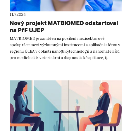
11.7.2024
Nový projekt MATBIOMED odstartoval
na PřF UJEP
MATBIOMED je zaměřen na posílení mezisektorové
spolupráce mezi výzkumnými institucemi a aplikační sférou v
regionu ÚChA v oblasti nano(bio)technologií a nanomateriálů
pro medicínské, veterinární a diagnostické aplikace, tj.
oborech s vysokým inovačním ...