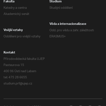
Fakulta
Studium
Katedry a centra
Studijní oddělení
Akademický senát
Věda a internacionalizace
Odd. pro vědu a zahr. záležitosti
Vnější vztahy
Oddělení pro vnější vztahy
ERASMUS+
Kontakt
Přírodovědecká fakulta UJEP
Pasteurova 15
400 96 Ústí nad Labem
tel: 475 28 6655
studium.prf@ujep.cz