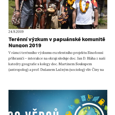
24.9.2019
Terénní výzkum v papuánské komunitě
Nungon 2019
V rámci terénního výzkumu excelentního projektu Sinofonní
příhraničí – interakce na okraji sleduje doc. Jan D. Bláha z naší
katedry geografie s kolegy doc. Martinem Soukupem
(antropolog) a prof. Dušanem Lužným (sociolog) vliv Číny na
obyvatele státu Pa...