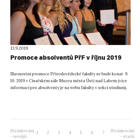
13.9.2019
Promoce absolventů PřF v říjnu 2019
Slavnostní promoce Přírodovědecké fakulty se bude konat 9.
10. 2019 v Císařském sále Muzea města Ústí nad Labem (více
informací pro absolventy je na webu fakulty v sekci studium).
Stránkování
Stránkování
1
2
3
4
5
6
7
- novější
- starší