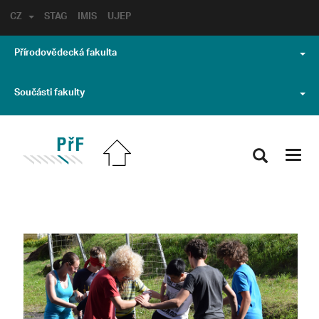
CZ
STAG
IMIS
UJEP
Přírodovědecká fakulta
Součásti fakulty
Toggl
navig