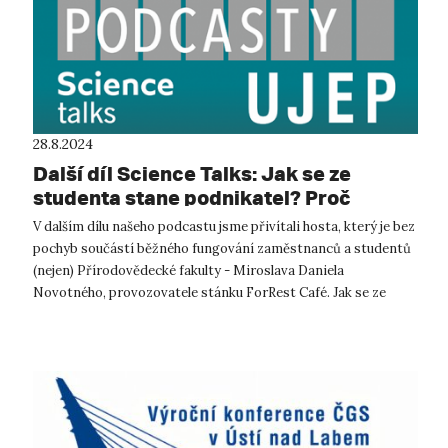
28.8.2024
Další díl Science Talks: Jak se ze
studenta stane podnikatel? Proč
bychom se měli zajímat o původ kávy,
V dalším dílu našeho podcastu jsme přivítali hosta, který je bez
kterou si kupujeme? A proč bychom
pochyb součástí běžného fungování zaměstnanců a studentů
měli chodit pro kávu s vlastním
(nejen) Přírodovědecké fakulty - Miroslava Daniela
hrnečkem?
Novotného, provozovatele stánku ForRest Café. Jak se ze
studenta stane podn...