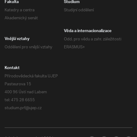
Fakulta
Studium
Katedry a centra
Studijní oddělení
Akademický senát
Věda a internacionalizace
Odd. pro vědu a zahr. záležitosti
Vnější vztahy
Oddělení pro vnější vztahy
ERASMUS+
Kontakt
Přírodovědecká fakulta UJEP
Pasteurova 15
400 96 Ústí nad Labem
tel: 475 28 6655
studium.prf@ujep.cz