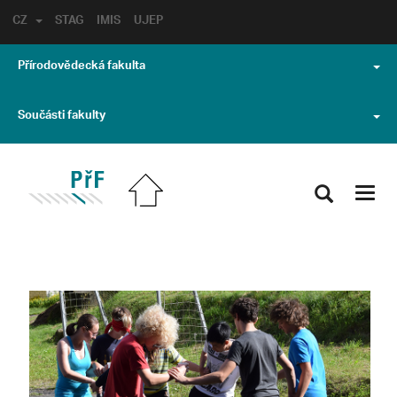
CZ
STAG
IMIS
UJEP
Přírodovědecká fakulta
Součásti fakulty
Toggl
navig