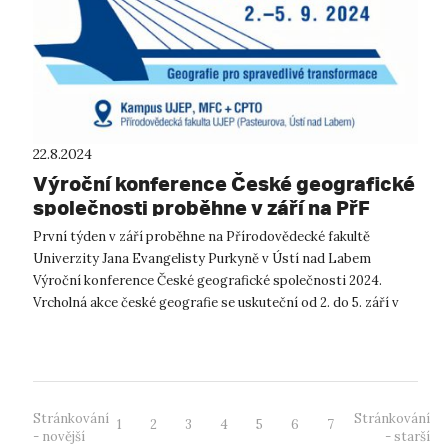
22.8.2024
Výroční konference České geografické
společnosti proběhne v září na PřF
UJEP
První týden v září proběhne na Přírodovědecké fakultě
Univerzity Jana Evangelisty Purkyně v Ústí nad Labem
Výroční konference České geografické společnosti 2024.
Vrcholná akce české geografie se uskuteční od 2. do 5. září v
Kampusu UJEP a v Centru přír...
Stránkování
Stránkování
1
2
3
4
5
6
7
- novější
- starší