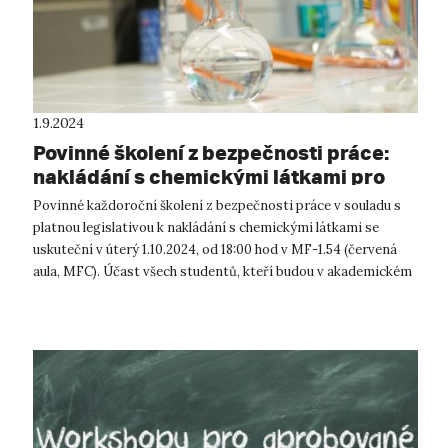
1.9.2024
Povinné školení z bezpečnosti práce:
nakládání s chemickými látkami pro
akademický rok 2024/2025
Povinné každoroční školení z bezpečnosti práce v souladu s
platnou legislativou k nakládání s chemickými látkami se
uskuteční v úterý 1.10.2024, od 18:00 hod v MF-1.54 (červená
aula, MFC). Účast všech studentů, kteří budou v akademickém
roce 2024/20...