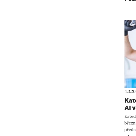
4.3.2
Kat
AI v
Kated
března
předn