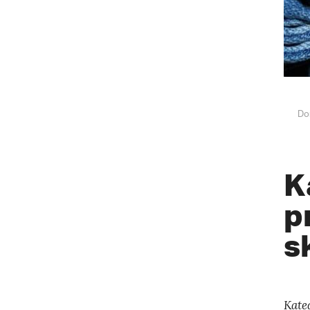
Do
K
p
s
Kate