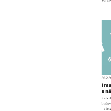
zdrav
stomat
26.2.
I m
s n
Katedr
budov
- záb