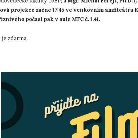
odovědecké fakulty UJEP) a
Mgr. Michal Forejt, Ph.D.
(A
ová projekce začne 17:45
ve venkovním amfiteátru K
íznivého počasí pak v aule MFC č. 1.41.
 je zdarma.