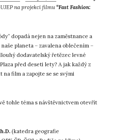
UJEP na projekci filmu
“Fast Fashion:
módy” dopadá nejen na zaměstnance a
i naše planeta – zavalena oblečením –
 dlouhý dodavatelský řetězec levné
laza před deseti lety? A jak každý z
 na film a zapojte se se svými
vě tohle téma s návštěvnictvem otevřít
h.D.
(katedra geografie