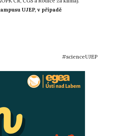
OPK ČR, ČGS a Rodiče za klima).
ampusu UJEP, v případě
#scienceUJEP