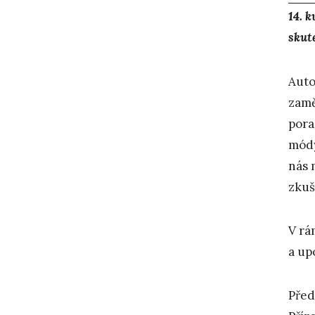
14. 
skut
Auto
zamě
pora
módy
nás 
zkuš
V rá
a up
Před