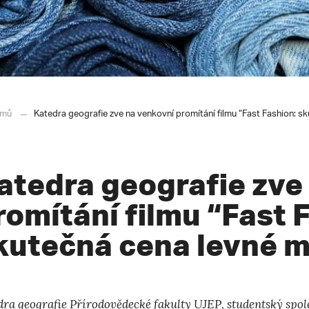
mů
Katedra geografie zve na venkovní promítání filmu “Fast Fashion: s
atedra geografie zve
romítání filmu “Fast 
kutečná cena levné 
dra geografie
Přírodovědecké fakulty UJEP,
studentský spo