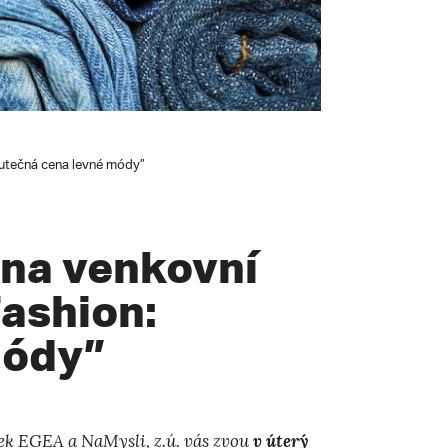
kutečná cena levné módy”
 na venkovní
Fashion:
módy”
lek EGEA
a
NaMysli, z.ú.
vás zvou
v úterý