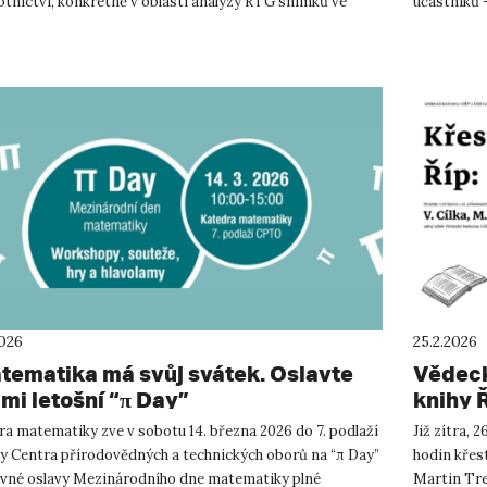
otnictví, konkrétně v oblasti analýzy RTG snímků ve
účastníků -
ologii. Přednáška...
oborových d
2026
25.2.2026
atematika má svůj svátek. Oslavte
Vědeck
ámi letošní “π Day”
knihy 
a matematiky zve v sobotu 14. března 2026 do 7. podlaží
Již zítra, 
y Centra přírodovědných a technických oborů na “π Day”
hodin křest
avné oslavy Mezinárodního dne matematiky plné
Martin Tref