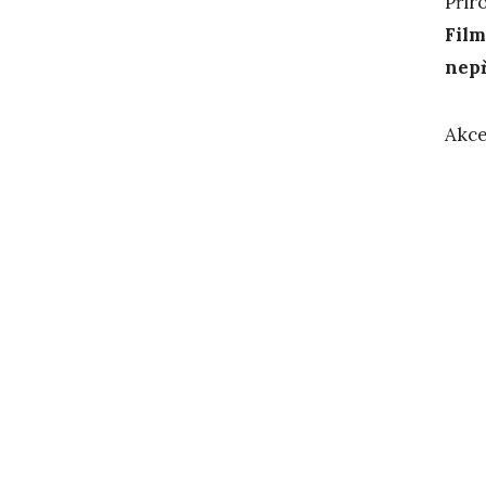
Přír
Film
nepř
Akce