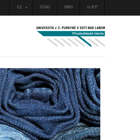
CZ
STAG
IMIS
UJEP