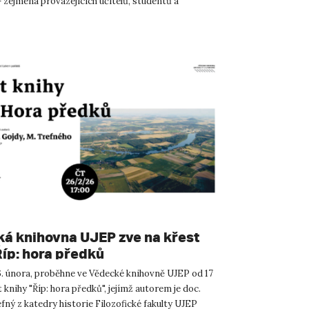
 zejména provázejících učitelů, studentů a
idaktiků. ...
á knihovna UJEP zve na křest
Říp: hora předků
26. února, proběhne ve Vědecké knihovně UJEP od 17
 knihy "Říp: hora předků", jejímž autorem je doc.
ný z katedry historie Filozofické fakulty UJEP