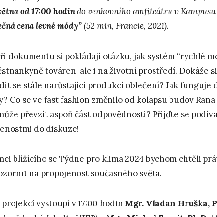
května od 17:00 hodin
do venkovního amfiteátru v Kampusu 
ečná cena levné módy”
(52 min, Francie, 2021).
ři dokumentu si pokládají otázku, jak systém “rychlé 
stnankyně továren, ale i na životní prostředí. Dokáže s
dit se stále narůstající produkcí oblečení? Jak funguje
? Co se ve fast fashion změnilo od kolapsu budov Rana P
může převzít aspoň část odpovědnosti? Přijďte se podívat
enostmi do diskuze!
mci blížícího se Týdne pro klima 2024 bychom chtěli prá
ozornit na propojenost současného světa.
 projekcí vystoupí v 17:00 hodin
Mgr. Vladan Hruška, P