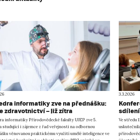
026
3.3.2026
edra informatiky zve na přednášku:
Konfer
e zdravotnictví – již zítra
sdílení
ra informatiky Přírodovědecké fakulty UJEP zve 5.
Ve středu 
 studující i zájemce z řad veřejnosti na odbornou
uskutečnil
ášku věnovanou praktickému využití umělé inteligence ve
přírodověd