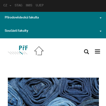
CZ
STAG
IMIS
UJEP
Přírodovědecká fakulta
Součásti fakulty
Toggl
navig