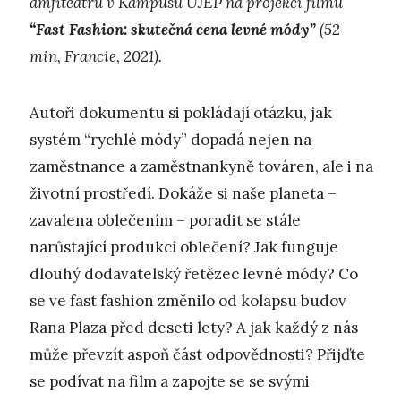
amfiteátru v Kampusu UJEP na projekci filmu
“Fast Fashion: skutečná cena levné módy”
(52
min, Francie, 2021).
Autoři dokumentu si pokládají otázku, jak
systém “rychlé módy” dopadá nejen na
zaměstnance a zaměstnankyně továren, ale i na
životní prostředí. Dokáže si naše planeta –
zavalena oblečením – poradit se stále
narůstající produkcí oblečení? Jak funguje
dlouhý dodavatelský řetězec levné módy? Co
se ve fast fashion změnilo od kolapsu budov
Rana Plaza před deseti lety? A jak každý z nás
může převzít aspoň část odpovědnosti? Přijďte
se podívat na film a zapojte se se svými