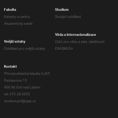
Fakulta
Studium
Katedry a centra
Studijní oddělení
Akademický senát
Věda a internacionalizace
Odd. pro vědu a zahr. záležitosti
Vnější vztahy
Oddělení pro vnější vztahy
ERASMUS+
Kontakt
Přírodovědecká fakulta UJEP
Pasteurova 15
400 96 Ústí nad Labem
tel: 475 28 6655
studium.prf@ujep.cz