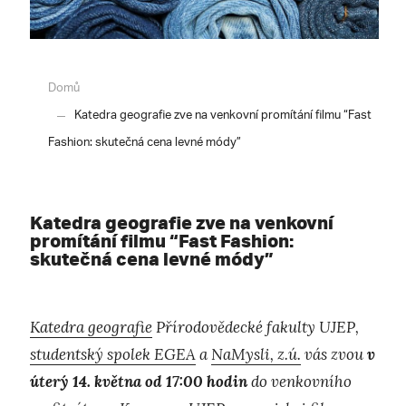
Domů
Katedra geografie zve na venkovní promítání filmu “Fast
Fashion: skutečná cena levné módy”
Katedra geografie zve na venkovní
promítání filmu “Fast Fashion:
skutečná cena levné módy”
Katedra geografie
Přírodovědecké fakulty UJEP,
studentský spolek EGEA
a
NaMysli, z.ú.
vás zvou
v
úterý 14. května od 17:00 hodin
do venkovního