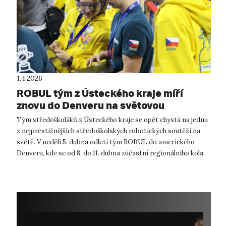
1.4.2026
ROBUL tým z Ústeckého kraje míří
znovu do Denveru na světovou
robotickou soutěž
Tým středoškoláků z Ústeckého kraje se opět chystá na jednu
z nejprestižnějších středoškolských robotických soutěží na
světě. V neděli 5. dubna odletí tým ROBUL do amerického
Denveru, kde se od 8. do 11. dubna zúčastní regionálního kola
soutěže FIRST R...