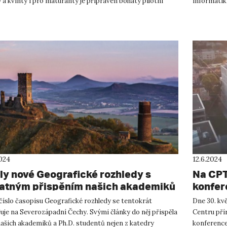
 a kvinty i pro maturanty je připraven bohatý pilotní
informatiky
ý program. ...
přirozeném 
2024
12.6.2024
ly nové Geografické rozhledy s
Na CPT
atným přispěním našich akademiků
konfer
číslo časopisu Geografické rozhledy se tentokrát
Dne 30. kv
uje na Severozápadní Čechy. Svými články do něj přispěla
Centru pří
ašich akademiků a Ph.D. studentů nejen z katedry
konference