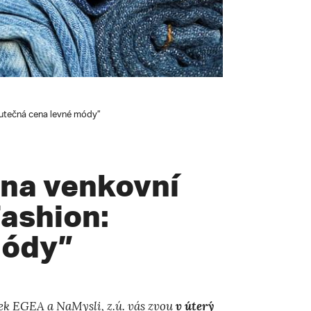
kutečná cena levné módy”
 na venkovní
Fashion:
módy”
lek EGEA
a
NaMysli, z.ú.
vás zvou
v úterý