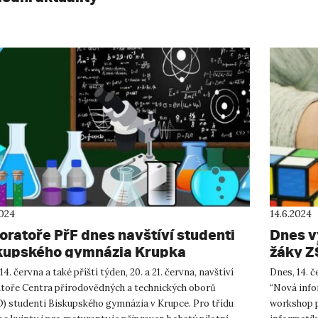
2024
14.6.2024
oratoře PřF dnes navštíví studenti
Dnes v
kupského gymnázia Krupka
žáky Z
14. června a také příští týden, 20. a 21. června, navštíví
Dnes, 14. č
atoře Centra přírodovědných a technických oborů
“Nová info
) studenti Biskupského gymnázia v Krupce. Pro třídu
workshop pr