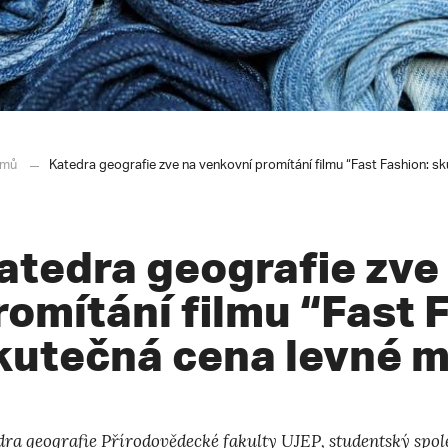
mů
Katedra geografie zve na venkovní promítání filmu “Fast Fashion: s
atedra geografie zve
romítání filmu “Fast 
kutečná cena levné 
dra geografie
Přírodovědecké fakulty UJEP,
studentský spo