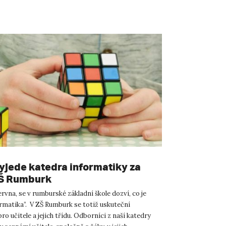
yjede katedra informatiky za
Š Rumburk
ervna, se v rumburské základní škole dozví, co je
rmatika”. V ZŠ Rumburk se totiž uskuteční
o učitele a jejich třídu. Odborníci z naší katedry