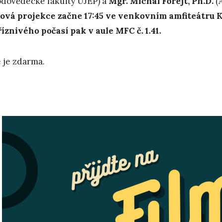
odovědecké fakulty UJEP) a
Mgr. Michal Forejt, Ph.D.
(A
ová projekce začne 17:45
ve venkovním amfiteátru K
íznivého počasí pak v aule MFC č. 1.41.
 je zdarma.