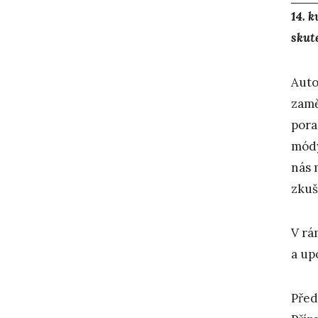
14. 
skut
Auto
zamě
pora
módy
nás 
zkuš
V rá
a up
Před