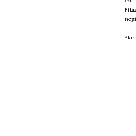
Přír
Film
nepř
Akce