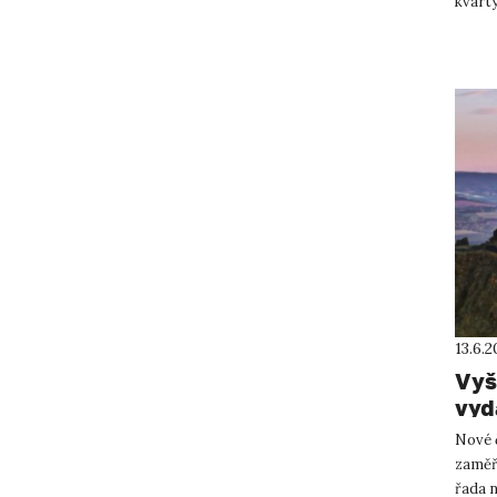
kvarty
vědeck
13.6.
Vyš
vyd
Nové 
zaměř
řada n