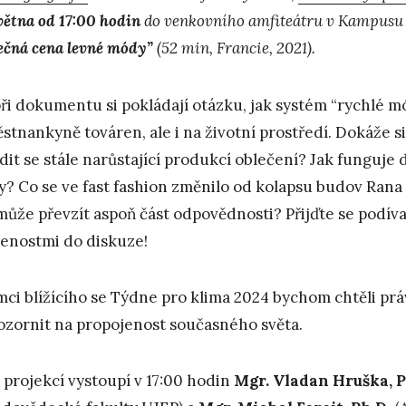
května od 17:00 hodin
do venkovního amfiteátru v Kampusu 
ečná cena levné módy”
(52 min, Francie, 2021).
ři dokumentu si pokládají otázku, jak systém “rychlé 
stnankyně továren, ale i na životní prostředí. Dokáže s
dit se stále narůstající produkcí oblečení? Jak funguje
? Co se ve fast fashion změnilo od kolapsu budov Rana P
může převzít aspoň část odpovědnosti? Přijďte se podívat
enostmi do diskuze!
mci blížícího se Týdne pro klima 2024 bychom chtěli prá
ozornit na propojenost současného světa.
 projekcí vystoupí v 17:00 hodin
Mgr. Vladan Hruška, P