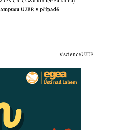
OPK ČR, ČGS a Rodiče za klima).
ampusu UJEP, v případě
#scienceUJEP