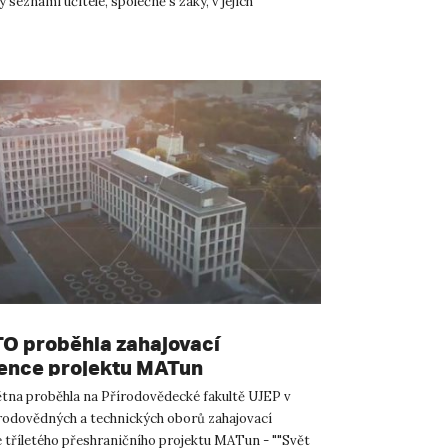
 seznámí učitele, společně s žáky, v jejich
prostředí ...
O proběhla zahajovací
ence projektu MATun
ětna proběhla na Přírodovědecké fakultě UJEP v
rodovědných a technických oborů zahajovací
 tříletého přeshraničního projektu MATun - ""Svět