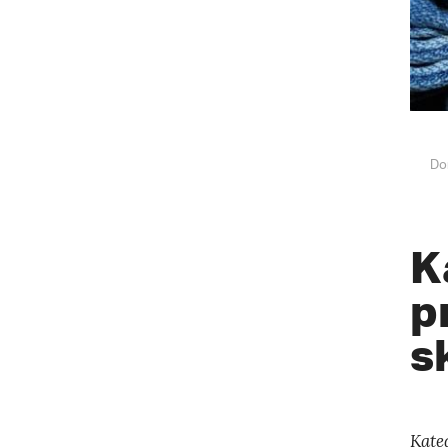
Do
K
p
s
Kate