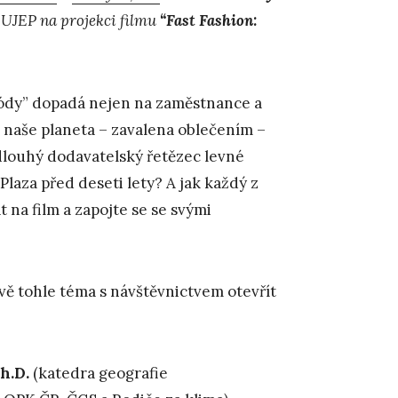
UJEP na projekci filmu
“Fast Fashion:
módy” dopadá nejen na zaměstnance a
i naše planeta – zavalena oblečením –
 dlouhý dodavatelský řetězec levné
laza před deseti lety? A jak každý z
 na film a zapojte se se svými
vě tohle téma s návštěvnictvem otevřít
h.D.
(katedra geografie