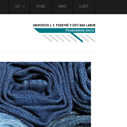
CZ
STAG
IMIS
UJEP