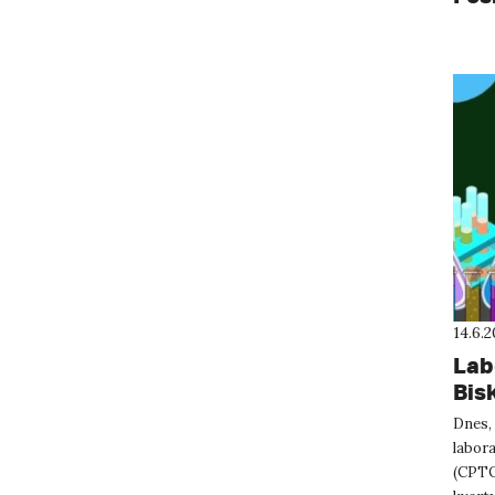
14.6.
Lab
Bis
Dnes, 
labor
(CPTO