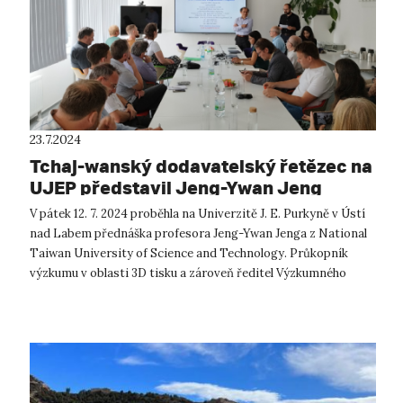
23.7.2024
Tchaj-wanský dodavatelský řetězec na
UJEP představil Jeng-Ywan Jeng
V pátek 12. 7. 2024 proběhla na Univerzitě J. E. Purkyně v Ústí
nad Labem přednáška profesora Jeng-Ywan Jenga z National
Taiwan University of Science and Technology. Průkopník
výzkumu v oblasti 3D tisku a zároveň ředitel Výzkumného
centra vysokorychlos...