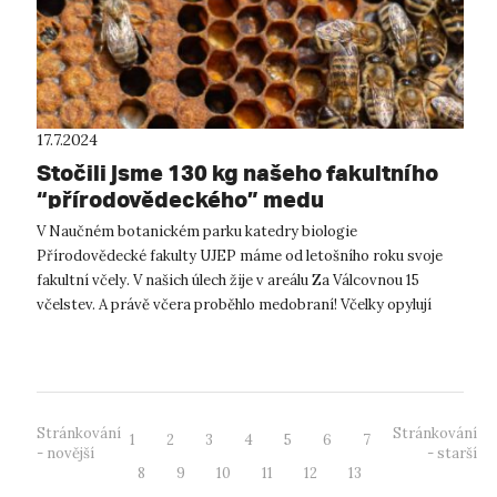
17.7.2024
Stočili jsme 130 kg našeho fakultního
“přírodovědeckého” medu
V Naučném botanickém parku katedry biologie
Přírodovědecké fakulty UJEP máme od letošního roku svoje
fakultní včely. V našich úlech žije v areálu Za Válcovnou 15
včelstev. A právě včera proběhlo medobraní! Včelky opylují
nepřeberné množství květů, kte...
Stránkování
Stránkování
1
2
3
4
5
6
7
- novější
- starší
8
9
10
11
12
13