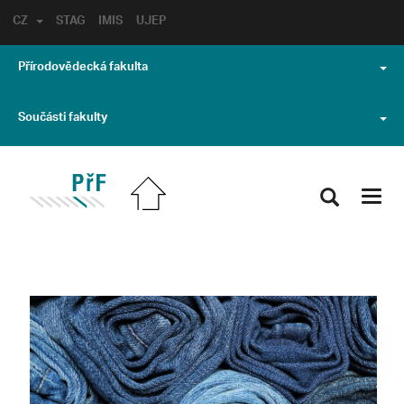
CZ
STAG
IMIS
UJEP
Přírodovědecká fakulta
Součásti fakulty
Toggl
navig