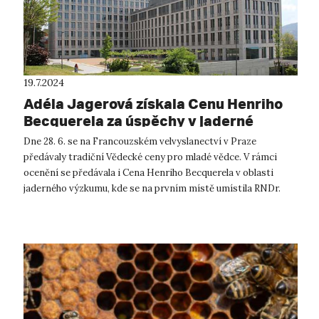
19.7.2024
Adéla Jagerová získala Cenu Henriho
Becquerela za úspěchy v jaderné
fyzice
Dne 28. 6. se na Francouzském velvyslanectví v Praze
předávaly tradiční Vědecké ceny pro mladé vědce. V rámci
ocenění se předávala i Cena Henriho Becquerela v oblasti
jaderného výzkumu, kde se na prvním místě umístila RNDr.
Adéla Jagerová. Ph.D. se svo...