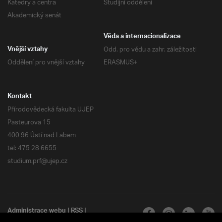
Katedry a centra
Studijní oddělení
Akademický senát
Věda a internacionalizace
Odd. pro vědu a zahr. záležitosti
Vnější vztahy
Oddělení pro vnější vztahy
ERASMUS+
Kontakt
Přírodovědecká fakulta UJEP
Pasteurova 15
400 96 Ústí nad Labem
tel: 475 28 6655
studium.prf@ujep.cz
Administrace webu
|
RSS
|
Všechna práva vyhrazena