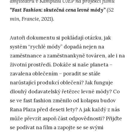
amfiteátru v Kampusu UJEP na projekci filmu
“Fast Fashion: skutečná cena levné módy”
(52
min, Francie, 2021).
Autoři dokumentu si pokládají otázku, jak
systém “rychlé módy” dopadá nejen na
zaměstnance a zaměstnankyně továren, ale i na
životní prostředí. Dokáže si naše planeta –
zavalena oblečením – poradit se stále
narůstající produkcí oblečení? Jak funguje
dlouhý dodavatelský řetězec levné módy? Co
se ve fast fashion změnilo od kolapsu budov
Rana Plaza před deseti lety? A jak každý z nás
může převzít aspoň část odpovědnosti? Přijďte
se podívat na film a zapojte se se svými