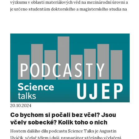
výzkumu v oblasti materiálových věd na mezinárodní úrovni a
je určeno studentům doktorského a magisterského studia na
UJEP a TU Dresden....
20.10.2024
Co bychom si počali bez včel? Jsou
včely sobecké? Kolik toho o nich
vlastně víme? Další díl podcastu
Hostem dalšího dílu podcastu Science Talks je Augustin
Science Talks
Uváčik, včelař tělem i duší, propagátor střešního včelaření.