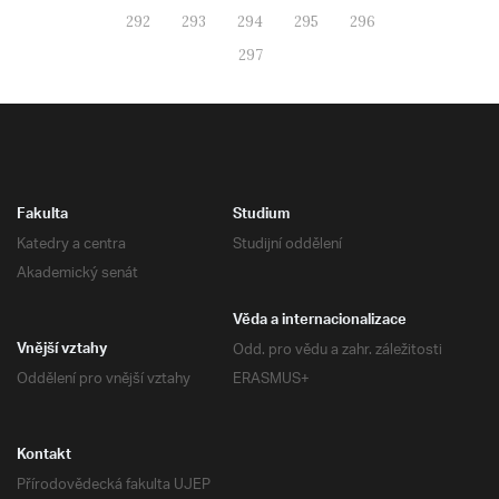
292
293
294
295
296
297
Fakulta
Studium
Katedry a centra
Studijní oddělení
Akademický senát
Věda a internacionalizace
Odd. pro vědu a zahr. záležitosti
Vnější vztahy
Oddělení pro vnější vztahy
ERASMUS+
Kontakt
Přírodovědecká fakulta UJEP