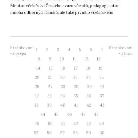
Mentor včelařství Českého svazu včelařů, pedagog, autor
mnoha odborných článků, ale také prvního včelařského
pozdravu „Včelám dík!”. V n...
Stránkování
Stránkování
1
2
3
4
5
6
7
- novější
- starší
8
9
10
11
12
13
14
15
16
17
18
19
20
21
22
23
24
25
26
27
28
29
30
31
32
33
34
35
36
37
38
39
40
41
42
43
44
45
46
47
48
49
50
51
52
53
54
55
56
57
58
59
60