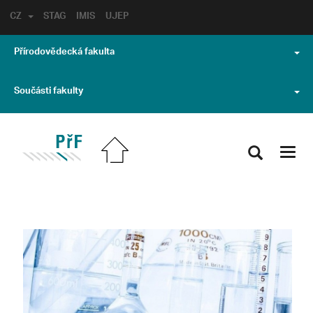
CZ
STAG
IMIS
UJEP
Přírodovědecká fakulta
Součásti fakulty
Toggl
navig