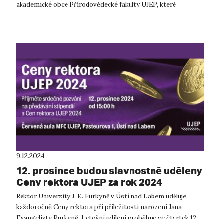
akademické obce Přírodovědecké fakulty UJEP, které
proběhne ve středu 18. prosinc...
9.12.2024
12. prosince budou slavnostně uděleny
Ceny rektora UJEP za rok 2024
Rektor Univerzity J. E. Purkyně v Ústí nad Labem uděluje
každoročně Ceny rektora při příležitosti narození Jana
Evangelisty Purkyně. Letošní udílení proběhne ve čtvrtek 12.