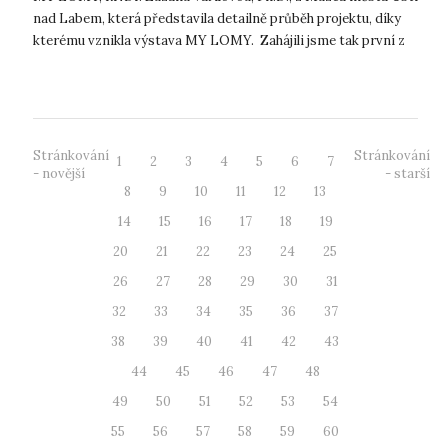
nad Labem, která představila detailně průběh projektu, díky
kterému vznikla výstava MY LOMY. Zahájili jsme tak první z
cyklu doprov...
Stránkování
Stránkování
1
2
3
4
5
6
7
- novější
- starší
8
9
10
11
12
13
14
15
16
17
18
19
20
21
22
23
24
25
26
27
28
29
30
31
32
33
34
35
36
37
38
39
40
41
42
43
44
45
46
47
48
49
50
51
52
53
54
55
56
57
58
59
60