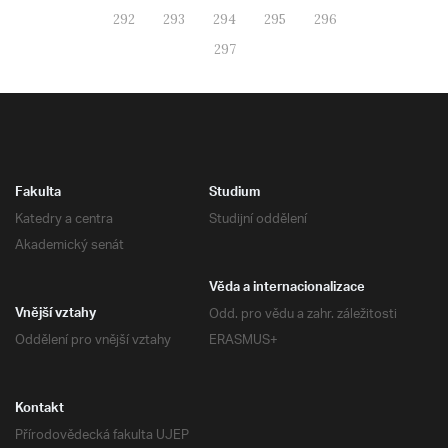
292
293
294
295
296
297
Fakulta
Studium
Katedry a centra
Studijní oddělení
Akademický senát
Věda a internacionalizace
Odd. pro vědu a zahr. záležitosti
Vnější vztahy
Oddělení pro vnější vztahy
ERASMUS+
Kontakt
Přírodovědecká fakulta UJEP