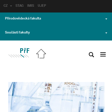
CZ
STAG
IMIS
UJEP
Přírodovědecká fakulta
Součásti fakulty
Toggl
navig