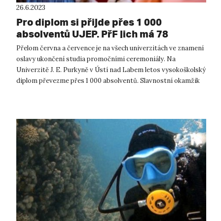
26.6.2023
Pro diplom si přijde přes 1 000
absolventů UJEP. PřF jich má 78
Přelom června a července je na všech univerzitách ve znamení
oslavy ukončení studia promočními ceremoniály. Na
Univerzitě J. E. Purkyně v Ústí nad Labem letos vysokoškolský
diplom převezme přes 1 000 absolventů. Slavnostní okamžik
ofici...