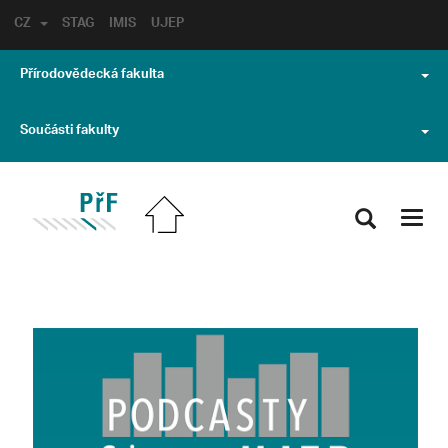
CZ
STAG
IMIS
UJEP
Přírodovědecká fakulta
Součásti fakulty
Toggl
navig