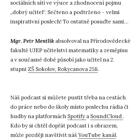
sociálních sítí ve výuce a zhodnocení pojmu
„dobrý učitel“. Sečteno a podtrženo – velmi
inspirativní poslech! To ostatně posuďte sami…
Mgr. Petr Mentlík
absolvoval na Přírodovědecké
fakultě UJEP učitelství matematiky a zeměpisu
a v současné době působí jako učitel na 2.
stupni
ZŠ Sokolov, Rokycanova 258
.
Náš podcast si můžete pustit třeba na cestách
do práce nebo do školy místo poslechu rádia či
hudby na platformách
Spotify
a
SoundCloud
.
Kdo by si chtěl dopřát podcast i s obrazem,
může později navštívit náš
YouTube kanál
.