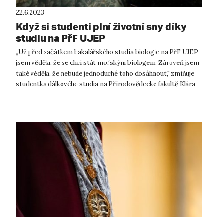
22.6.2023
Když si studenti plní životní sny díky
studiu na PřF UJEP
„Už před začátkem bakalářského studia biologie na PřF UJEP
jsem věděla, že se chci stát mořským biologem. Zároveň jsem
také věděla, že nebude jednoduché toho dosáhnout," zmiňuje
studentka dálkového studia na Přírodovědecké fakultě Klára
Sobotíková o...