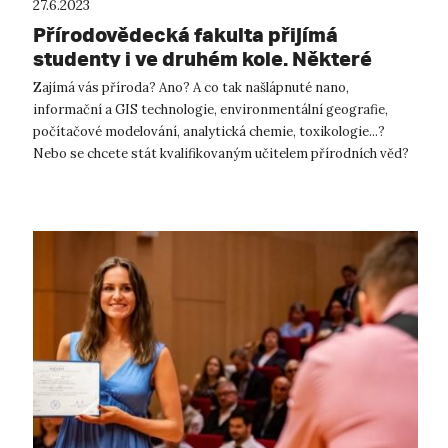
27.6.2023
Přírodovědecká fakulta přijímá
studenty i ve druhém kole. Některé
programy jsou bez přijímacích zkoušek
Zajímá vás příroda? Ano? A co tak našlápnuté nano,
informační a GIS technologie, environmentální geografie,
počítačové modelování, analytická chemie, toxikologie...?
Nebo se chcete stát kvalifikovaným učitelem přírodních věd?
Pak vás zcela jistě po...