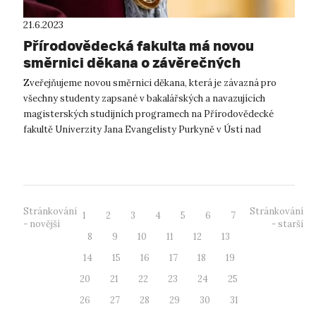
21.6.2023
Přírodovědecká fakulta má novou
směrnici děkana o závěrečných
pracích
Zveřejňujeme novou směrnici děkana, která je závazná pro
všechny studenty zapsané v bakalářských a navazujících
magisterských studijních programech na Přírodovědecké
fakultě Univerzity Jana Evangelisty Purkyně v Ústí nad
Labem. Pokyny pro zadávání,...
Stránkování
Stránkování
1
2
3
4
5
6
7
- novější
- starší
8
9
10
11
12
13
14
15
16
17
18
19
20
21
22
23
24
25
26
27
28
29
30
31