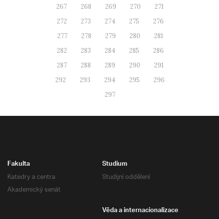
267
268
269
270
271
272
273
274
275
276
277
278
279
280
281
282
283
284
285
286
287
288
289
290
291
292
293
294
295
296
297
Fakulta
Studium
Katedry a centra
Studijní oddělení
Akademický senát
Věda a internacionalizace