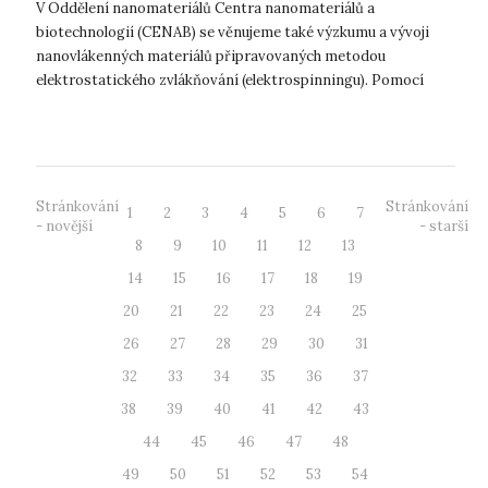
V Oddělení nanomateriálů Centra nanomateriálů a
biotechnologií (CENAB) se věnujeme také výzkumu a vývoji
nanovlákenných materiálů připravovaných metodou
elektrostatického zvlákňování (elektrospinningu). Pomocí
této techniky vytváříme ultrajemná polymer...
Stránkování
Stránkování
1
2
3
4
5
6
7
- novější
- starší
8
9
10
11
12
13
14
15
16
17
18
19
20
21
22
23
24
25
26
27
28
29
30
31
32
33
34
35
36
37
38
39
40
41
42
43
44
45
46
47
48
49
50
51
52
53
54