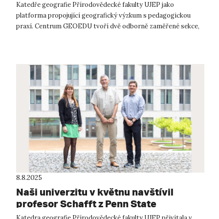
Katedře geografie Přírodovědecké fakulty UJEP jako
platforma propojující geografický výzkum s pedagogickou
praxí. Centrum GEOEDU tvoří dvě odborně zaměřené sekce,
které se věnují různým aspektů...
8.8.2025
Naši univerzitu v květnu navštívil
profesor Schafft z Penn State
University
Katedra geografie Přírodovědecké fakulty UJEP přivítala v