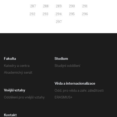
287
288
289
290
291
292
293
294
295
296
297
Fakulta
Studium
Katedry a centra
Studijní oddělení
Akademický senát
Věda a internacionalizace
Odd. pro vědu a zahr. záležitosti
Vnější vztahy
Oddělení pro vnější vztahy
ERASMUS+
Kontakt