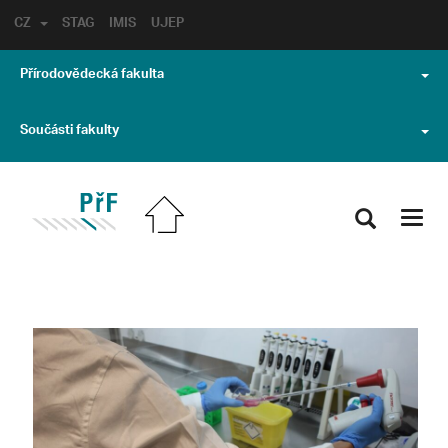
CZ
STAG
IMIS
UJEP
Přírodovědecká fakulta
Součásti fakulty
Toggl
navig