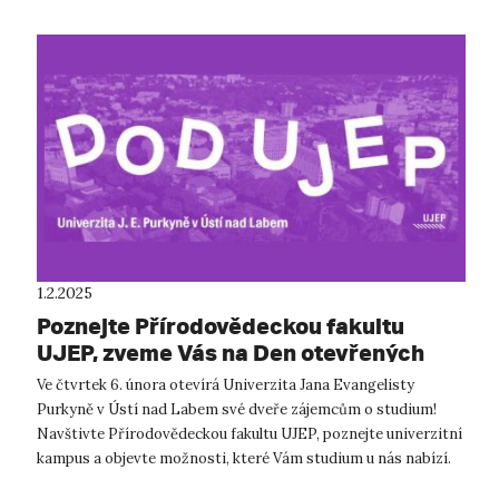
1.2.2025
Poznejte Přírodovědeckou fakultu
UJEP, zveme Vás na Den otevřených
dveří!
Ve čtvrtek 6. února otevírá Univerzita Jana Evangelisty
Purkyně v Ústí nad Labem své dveře zájemcům o studium!
Navštivte Přírodovědeckou fakultu UJEP, poznejte univerzitní
kampus a objevte možnosti, které Vám studium u nás nabízí.
Zveme Vás na Den otev...