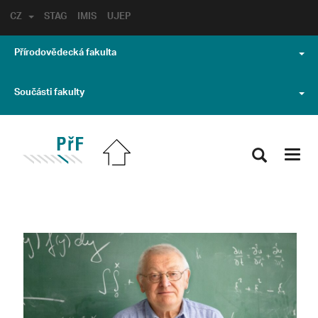
CZ
STAG
IMIS
UJEP
Přírodovědecká fakulta
Součásti fakulty
Toggl
navig