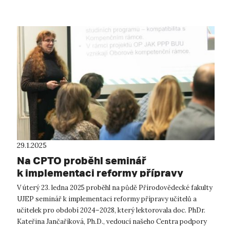
29.1.2025
Na CPTO proběhl seminář
k implementaci reformy přípravy
učitelů a učitelek
V úterý 23. ledna 2025 proběhl na půdě Přírodovědecké fakulty
UJEP seminář k implementaci reformy přípravy učitelů a
učitelek pro období 2024–2028, který lektorovala doc. PhDr.
Kateřina Jančaříková, Ph.D., vedoucí našeho Centra podpory