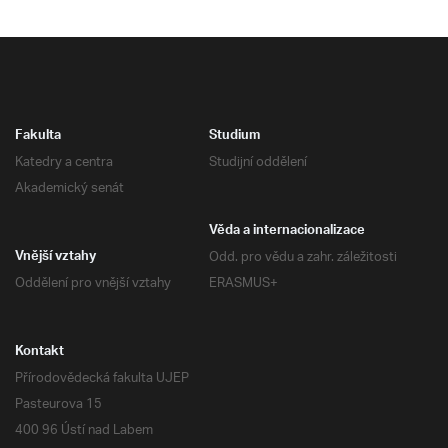
Fakulta
Studium
Katedry a centra
Studijní oddělení
Akademický senát
Věda a internacionalizace
Odd. pro vědu a zahr. záležitosti
Vnější vztahy
Oddělení pro vnější vztahy
ERASMUS+
Kontakt
Přírodovědecká fakulta UJEP
Pasteurova 15
400 96 Ústí nad Labem