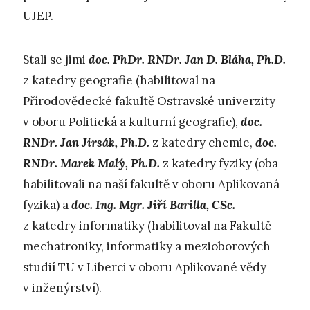
UJEP.
Stali se jimi
doc. PhDr. RNDr. Jan D. Bláha, Ph.D.
z katedry geografie (habilitoval na
Přírodovědecké fakultě Ostravské univerzity
v oboru Politická a kulturní geografie),
doc.
RNDr. Jan Jirsák, Ph.D.
z katedry chemie,
doc.
RNDr. Marek Malý, Ph.D.
z katedry fyziky (oba
habilitovali na naší fakultě v oboru Aplikovaná
fyzika) a
doc. Ing. Mgr. Jiří Barilla, CSc.
z katedry informatiky (habilitoval na Fakultě
mechatroniky, informatiky a mezioborových
studií TU v Liberci v oboru Aplikované vědy
v inženýrství).