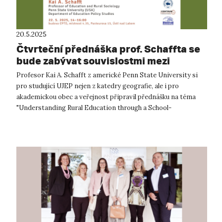
20.5.2025
Čtvrteční přednáška prof. Schaffta se
bude zabývat souvislostmi mezi
vzděláváním na venkově a komunitou
Profesor Kai A. Schafft z americké Penn State University si
pro studující UJEP nejen z katedry geografie, ale i pro
akademickou obec a veřejnost připravil přednášku na téma
"Understanding Rural Education through a School-
CommunityContext: US and Intern...