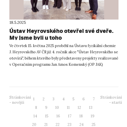
18.5.2025
Ústav Heyrovského otevřel své dveře.
My jsme byli u toho
Ve čtvrtek 15. května 2025 proběhl na Ústavu fyzikální chemie
J. Heyrovského AV ČR již 4. ročník akce "Ústav Heyrovského se
otevírá", během kterého byly představeny projekty realizované
v Operačním programu Jan Amos Komenský (OP JAK)
Ministerstva škols...
Stránkování
Stránkování
1
2
3
4
5
6
7
- novější
- starší
8
9
10
11
12
13
14
15
16
17
18
19
20
21
22
23
24
25