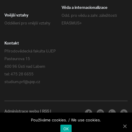
Věda a internacionalizace
Odd. pro vědu a zahr. záležitosti
Vnější vztahy
Oddělení pro vnější vztahy
ERASMUS+
Kontakt
Přírodovědecká fakulta UJEP
Pasteurova 15
400 96 Ústí nad Labem
tel: 475 28 6655
studium.prf@ujep.cz
Administrace webu
|
RSS
|
Všechna práva vyhrazena
Používáme cookies. / We use cookies.
OK