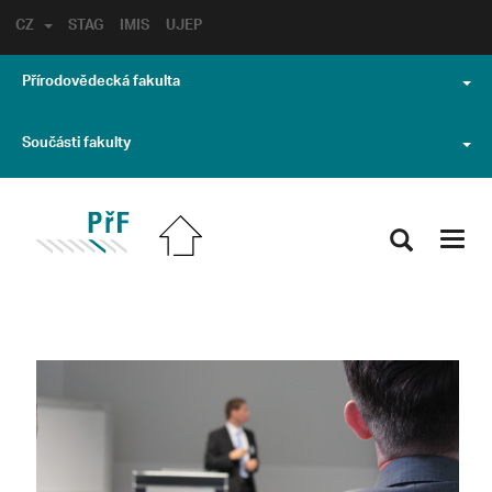
CZ
STAG
IMIS
UJEP
Přírodovědecká fakulta
Součásti fakulty
Toggl
navig