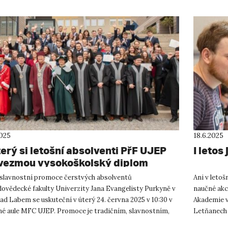
2025
18.6.2025
terý si letošní absolventi PřF UJEP
I letos
vezmou vysokoškolský diplom
 slavnostní promoce čerstvých absolventů
Ani v letoš
dovědecké fakulty Univerzity Jana Evangelisty Purkyně v
naučné akci
ad Labem se uskuteční v úterý 24. června 2025 v 10:30 v
Akademie vě
né aule MFC UJEP. Promoce je tradičním, slavnostním,
Letňanech o
mickým obřadem fa...
Purkyně v Ú