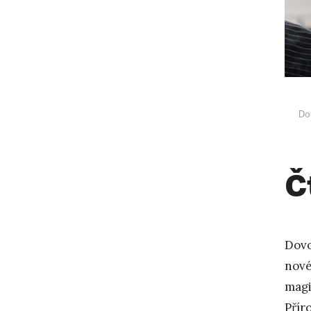
Do
Č
Dovo
nové
magi
Přír