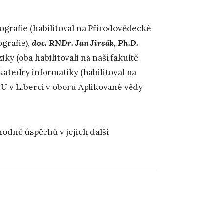
ografie (habilitoval na Přírodovědecké
ografie),
doc. RNDr. Jan Jirsák, Ph.D.
iky (oba habilitovali na naší fakultě
katedry informatiky (habilitoval na
U v Liberci v oboru Aplikované vědy
odně úspěchů v jejich další