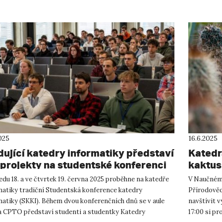
025
16.6.2025
dující katedry informatiky představí
Katedr
 projekty na studentské konferenci
kaktus
edu 18. a ve čtvrtek 19. června 2025 proběhne na katedře
V Naučném 
matiky tradiční Studentská konference katedry
Přírodověd
matiky (SKKI). Během dvou konferenčních dnů se v aule
navštívit 
na CPTO představí studenti a studentky Katedry
17:00 si pr