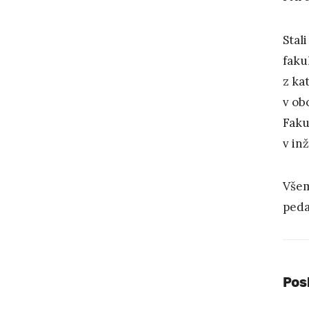
Stali
faku
z ka
v ob
Faku
v inž
Všem
peda
Pos