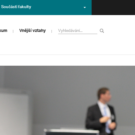
Součásti fakulty
zkum
Vnější vztahy