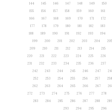
144
145
146
147
148
149
150
155
156
157
158
159
160
161
166
167
168
169
170
171
172
177
178
179
180
181
182
183
188
189
190
191
192
193
194
199
200
201
202
203
204
20
209
210
211
212
213
214
215
220
221
222
223
224
225
226
231
232
233
234
235
236
237
242
243
244
245
246
247
24
252
253
254
255
256
257
25
262
263
264
265
266
267
26
272
273
274
275
276
277
278
283
284
285
286
287
288
28
293
294
295
296