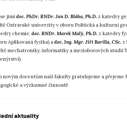
 se jimi
doc. PhDr. RNDr. Jan D. Bláha, Ph.D.
z katedry ge
ltě Ostravské univerzity v oboru Politická a kulturní ge
tedry chemie,
doc. RNDr. Marek Malý, Ph.D.
z katedry fyz
oru Aplikovaná fyzika) a
doc. Ing. Mgr. Jiří Barilla, CSc.
z 
ltě mechatroniky, informatiky a mezioborových studií T
enýrství).
 novým docentům naší fakulty gratulujeme a přejeme h
gogické a výzkumné činnosti!
lední aktuality