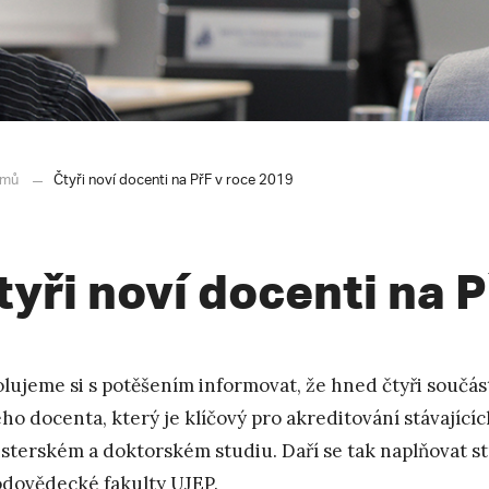
mů
Čtyři noví docenti na PřF v roce 2019
tyři noví docenti na 
lujeme si s potěšením informovat, že hned čtyři součást
ho docenta, který je klíčový pro akreditování stávající
sterském a doktorském studiu. Daří se tak naplňovat st
odovědecké fakulty UJEP.