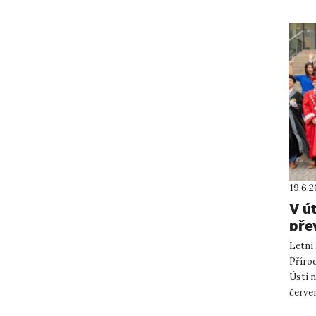
19.6.
V ú
pře
Letní
Příro
Ústí n
červe
akade