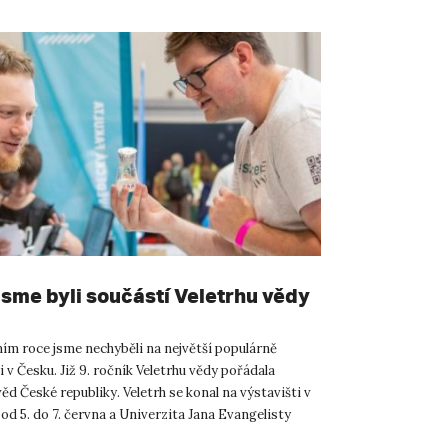
 jsme byli součástí Veletrhu vědy
ním roce jsme nechyběli na největší populárně
 v Česku. Již 9. ročník Veletrhu vědy pořádala
d České republiky. Veletrh se konal na výstavišti v
d 5. do 7. června a Univerzita Jana Evangelisty
stí ...