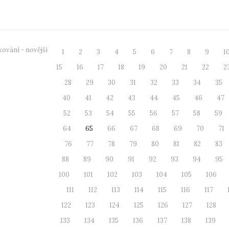
atiky Přírodovědec...
z rozličných
ování - novější
1
2
3
4
5
6
7
8
9
1
15
16
17
18
19
20
21
22
2
28
29
30
31
32
33
34
35
40
41
42
43
44
45
46
47
52
53
54
55
56
57
58
59
64
65
66
67
68
69
70
71
76
77
78
79
80
81
82
83
88
89
90
91
92
93
94
95
100
101
102
103
104
105
106
111
112
113
114
115
116
117
122
123
124
125
126
127
128
133
134
135
136
137
138
139