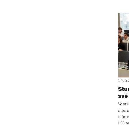
17.6.2
Stu
své
Ve stř
infor
infor
1.03 