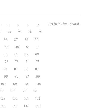
 lokalit celé...
Stránkování - starší
0
11
12
13
14
3
24
25
26
27
36
37
38
39
48
49
50
51
60
61
62
63
72
73
74
75
84
85
86
87
96
97
98
99
107
108
109
110
118
119
120
121
129
130
131
132
140
141
142
143