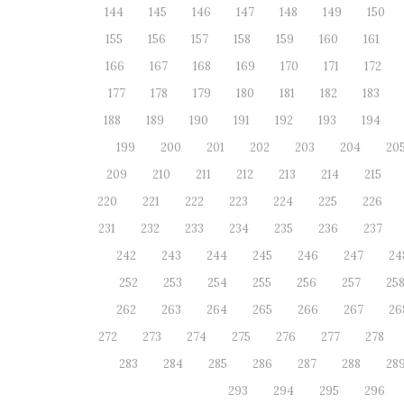
144
145
146
147
148
149
150
155
156
157
158
159
160
161
166
167
168
169
170
171
172
177
178
179
180
181
182
183
188
189
190
191
192
193
194
199
200
201
202
203
204
20
209
210
211
212
213
214
215
220
221
222
223
224
225
226
231
232
233
234
235
236
237
242
243
244
245
246
247
24
252
253
254
255
256
257
25
262
263
264
265
266
267
26
272
273
274
275
276
277
278
283
284
285
286
287
288
28
293
294
295
296