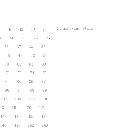
idaktiků. ...
Stránkování - starší
0
11
12
13
14
3
24
25
26
27
36
37
38
39
48
49
50
51
60
61
62
63
72
73
74
75
84
85
86
87
96
97
98
99
107
108
109
110
118
119
120
121
129
130
131
132
140
141
142
143