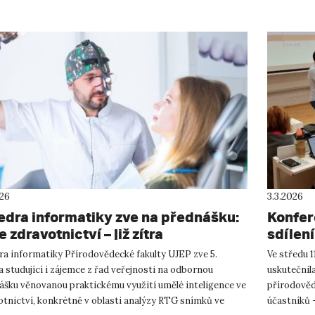
026
3.3.2026
edra informatiky zve na přednášku:
Konfer
e zdravotnictví – již zítra
sdílení
ra informatiky Přírodovědecké fakulty UJEP zve 5.
Ve středu 
 studující i zájemce z řad veřejnosti na odbornou
uskutečnil
ášku věnovanou praktickému využití umělé inteligence ve
přírodověd
otnictví, konkrétně v oblasti analýzy RTG snímků ve
účastníků -