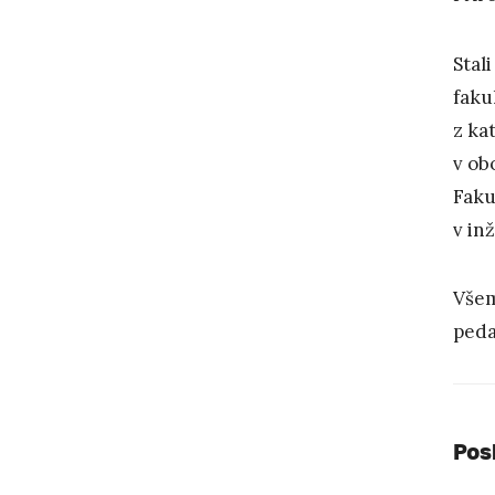
Stali
faku
z ka
v ob
Faku
v inž
Všem
peda
Pos