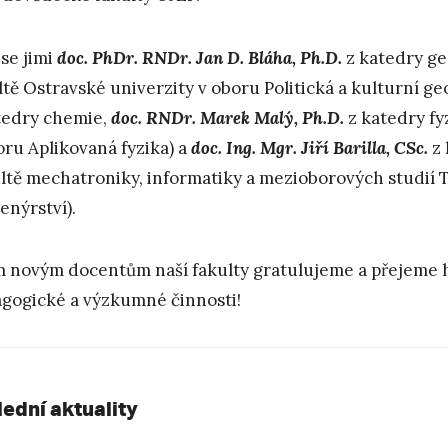
 se jimi
doc. PhDr. RNDr. Jan D. Bláha, Ph.D.
z katedry ge
ltě Ostravské univerzity v oboru Politická a kulturní ge
tedry chemie,
doc. RNDr. Marek Malý, Ph.D.
z katedry fyz
oru Aplikovaná fyzika) a
doc. Ing. Mgr. Jiří Barilla, CSc.
z 
ltě mechatroniky, informatiky a mezioborových studií T
enýrství).
 novým docentům naší fakulty gratulujeme a přejeme h
gogické a výzkumné činnosti!
lední aktuality