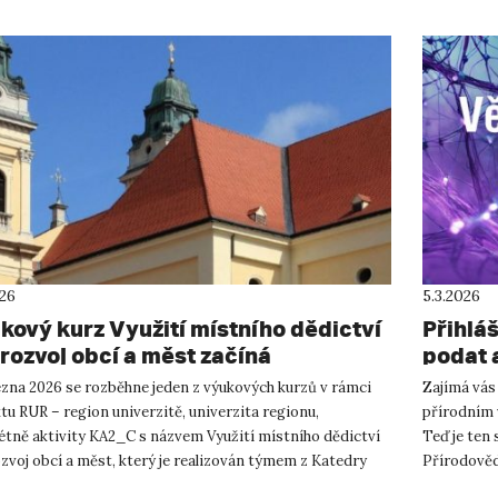
026
5.3.2026
kový kurz Využití místního dědictví
Přihlá
 rozvoj obcí a měst začíná
podat 
ezna 2026 se rozběhne jeden z výukových kurzů v rámci
Zajímá vás
tu RUR – region univerzitě, univerzita regionu,
přírodním 
étně aktivity KA2_C s názvem Využití místního dědictví
Teď je ten 
zvoj obcí a měst, který je realizován týmem z Katedry
Přírodověd
fie Přírodov...
Ústí nad La