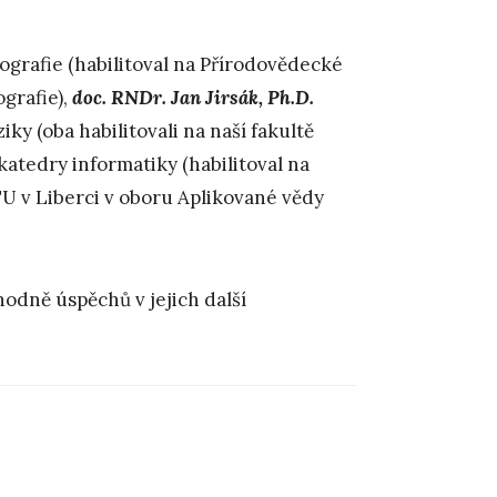
ografie (habilitoval na Přírodovědecké
ografie),
doc. RNDr. Jan Jirsák, Ph.D.
iky (oba habilitovali na naší fakultě
katedry informatiky (habilitoval na
U v Liberci v oboru Aplikované vědy
odně úspěchů v jejich další