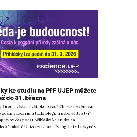
šky ke studiu na PřF UJEP můžete
až do 31. března
 příroda, věda a svět okolo vás? Chcete se věnovat
vědám, moderním technologiím nebo učitelství?
správný čas podat přihlášku ke studiu na
ecké fakultě Univerzity Jana Evangelisty Purkyně v
bem. Přihlá...