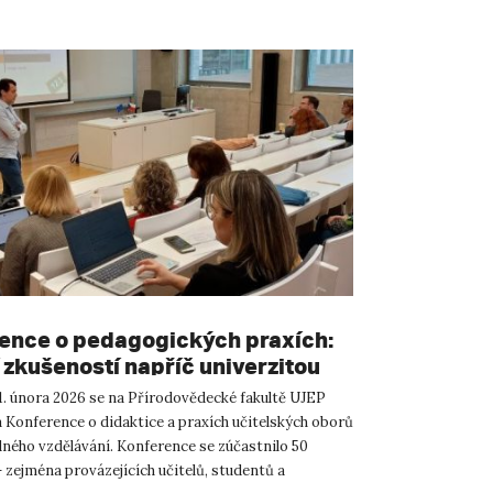
ence o pedagogických praxích:
 zkušeností napříč univerzitou
11. února 2026 se na Přírodovědecké fakultě UJEP
a Konference o didaktice a praxích učitelských oborů
ného vzdělávání. Konference se zúčastnilo 50
 zejména provázejících učitelů, studentů a