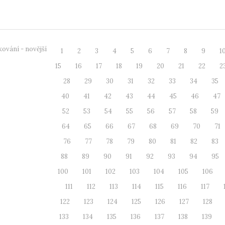
ologii. Přednáška...
oborových d
ování - novější
1
2
3
4
5
6
7
8
9
1
15
16
17
18
19
20
21
22
2
28
29
30
31
32
33
34
35
40
41
42
43
44
45
46
47
52
53
54
55
56
57
58
59
64
65
66
67
68
69
70
71
76
77
78
79
80
81
82
83
88
89
90
91
92
93
94
95
100
101
102
103
104
105
106
111
112
113
114
115
116
117
122
123
124
125
126
127
128
133
134
135
136
137
138
139