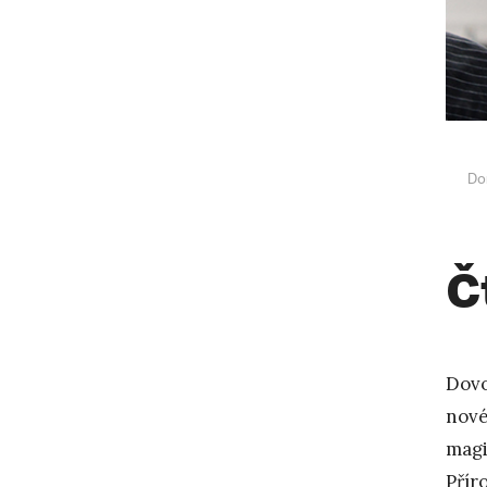
Do
Č
Dovo
nové
magi
Přír