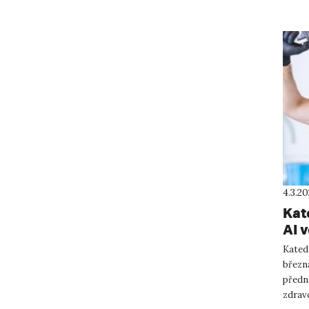
4.3.2
Kat
AI v
Kated
března
předn
zdrav