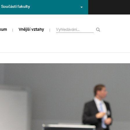
Součásti fakulty
zkum
Vnější vztahy