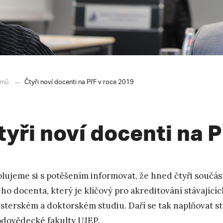
mů
Čtyři noví docenti na PřF v roce 2019
tyři noví docenti na 
lujeme si s potěšením informovat, že hned čtyři součást
ho docenta, který je klíčový pro akreditování stávající
sterském a doktorském studiu. Daří se tak naplňovat st
odovědecké fakulty UJEP.