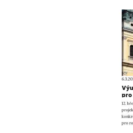
6.3.2
Výu
pro
12. bř
projek
konkr
pro ro
geogra