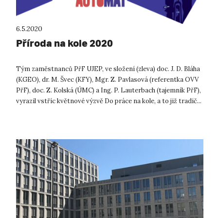
6.5.2020
Příroda na kole 2020
Tým zaměstnanců PřF UJEP, ve složení (zleva) doc. J. D. Bláha
(KGEO), dr. M. Švec (KFY), Mgr. Z. Pavlasová (referentka OVV
PřF), doc. Z. Kolská (ÚMC) a Ing. P. Lauterbach (tajemník PřF),
vyrazil vstříc květnové výzvě Do práce na kole, a to již tradič...