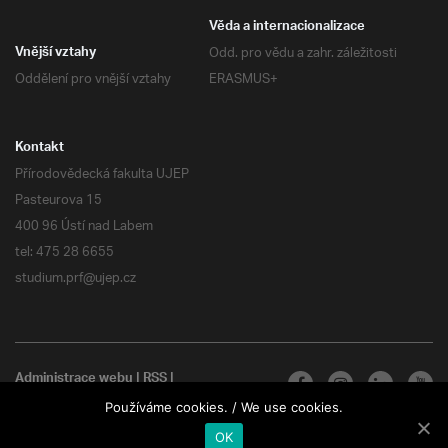
Věda a internacionalizace
Odd. pro vědu a zahr. záležitosti
Vnější vztahy
Oddělení pro vnější vztahy
ERASMUS+
Kontakt
Přírodovědecká fakulta UJEP
Pasteurova 15
400 96 Ústí nad Labem
tel: 475 28 6655
studium.prf@ujep.cz
Administrace webu
|
RSS
|
Všechna práva vyhrazena
Používáme cookies. / We use cookies.
OK