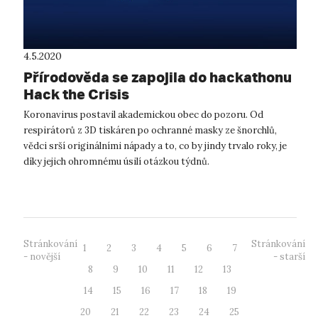
4.5.2020
Přírodověda se zapojila do hackathonu
Hack the Crisis
Koronavirus postavil akademickou obec do pozoru. Od
respirátorů z 3D tiskáren po ochranné masky ze šnorchlů,
vědci srší originálními nápady a to, co by jindy trvalo roky, je
díky jejich ohromnému úsilí otázkou týdnů.
CzechInvest společně s&nb...
Stránkování
Stránkování
1
2
3
4
5
6
7
- novější
- starší
8
9
10
11
12
13
14
15
16
17
18
19
20
21
22
23
24
25