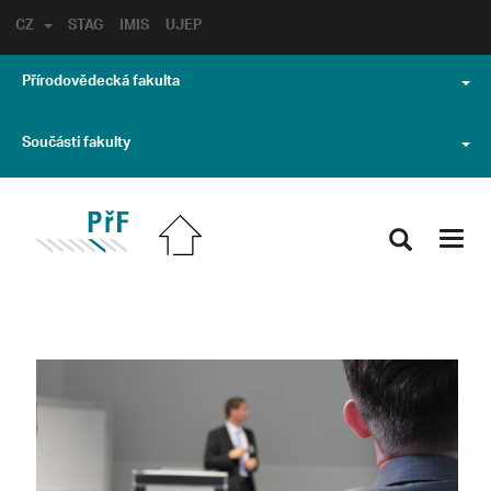
CZ
STAG
IMIS
UJEP
Přírodovědecká fakulta
Součásti fakulty
Toggl
navig