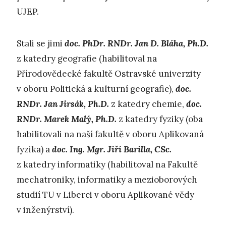
UJEP.
Stali se jimi
doc. PhDr. RNDr. Jan D. Bláha, Ph.D.
z katedry geografie (habilitoval na
Přírodovědecké fakultě Ostravské univerzity
v oboru Politická a kulturní geografie),
doc.
RNDr. Jan Jirsák, Ph.D.
z katedry chemie,
doc.
RNDr. Marek Malý, Ph.D.
z katedry fyziky (oba
habilitovali na naší fakultě v oboru Aplikovaná
fyzika) a
doc. Ing. Mgr. Jiří Barilla, CSc.
z katedry informatiky (habilitoval na Fakultě
mechatroniky, informatiky a mezioborových
studií TU v Liberci v oboru Aplikované vědy
v inženýrství).