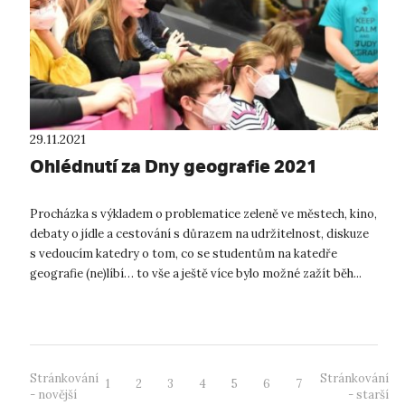
29.11.2021
Ohlédnutí za Dny geografie 2021
Procházka s výkladem o problematice zeleně ve městech, kino,
debaty o jídle a cestování s důrazem na udržitelnost, diskuze
s vedoucím katedry o tom, co se studentům na katedře
geografie (ne)líbí… to vše a ještě více bylo možné zažít běh...
Stránkování
Stránkování
1
2
3
4
5
6
7
- novější
- starší