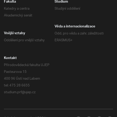
Fakulta
Studium
Katedry a centra
Studijní oddělení
Akademický senát
Věda a internacionalizace
Odd. pro vědu a zahr. záležitosti
Vnější vztahy
Oddělení pro vnější vztahy
ERASMUS+
Kontakt
Přírodovědecká fakulta UJEP
Pasteurova 15
400 96 Ústí nad Labem
tel: 475 28 6655
studium.prf@ujep.cz