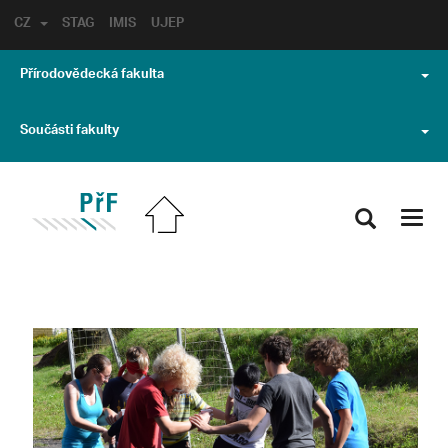
CZ
STAG
IMIS
UJEP
Přírodovědecká fakulta
Součásti fakulty
Toggl
navig