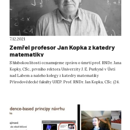
7.12.2021
Zemřel profesor Jan Kopka z katedry
matematiky
S hlubokou lítostí oznamujeme zprávu o úmrtí prof. RNDr. Jana
Kopky, CSc., prvního rektora Univerzity J. E. Purkyně v Ústí
nad Labem a našeho kolegy z katedry matematiky
Přírodovědecké fakulty UJEP. Prof. RNDr. Jan Kopka, CSc. (24.
2. 1941 − 5. 12. ...