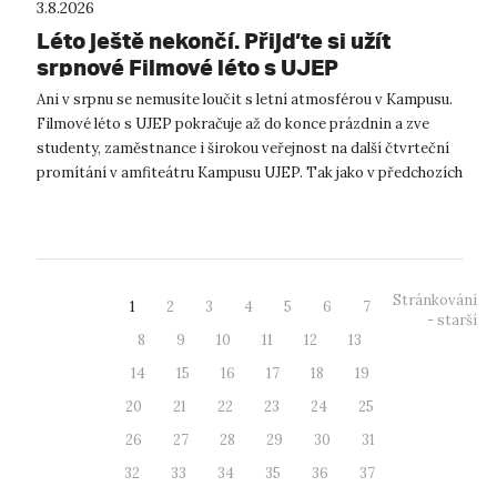
3.8.2026
Léto ještě nekončí. Přijďte si užít
srpnové Filmové léto s UJEP
Ani v srpnu se nemusíte loučit s letní atmosférou v Kampusu.
Filmové léto s UJEP pokračuje až do konce prázdnin a zve
studenty, zaměstnance i širokou veřejnost na další čtvrteční
promítání v amfiteátru Kampusu UJEP. Tak jako v předchozích
týdnech se i...
Stránkování
1
2
3
4
5
6
7
- starší
8
9
10
11
12
13
14
15
16
17
18
19
20
21
22
23
24
25
26
27
28
29
30
31
32
33
34
35
36
37