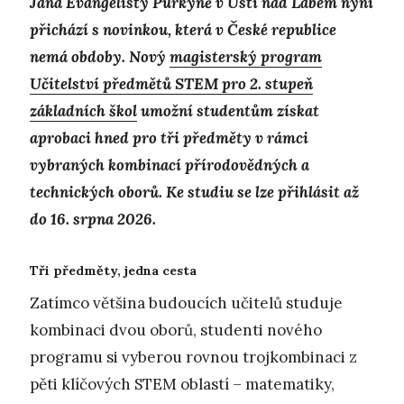
Jana Evangelisty Purkyně v Ústí nad Labem nyní
přichází s novinkou, která v České republice
nemá obdoby. Nový
magisterský program
Učitelství předmětů STEM pro 2. stupeň
základních škol
umožní studentům získat
aprobaci hned pro tři předměty v rámci
vybraných kombinací přírodovědných a
technických oborů. Ke studiu se lze přihlásit až
do 16. srpna 2026.
Tři předměty, jedna cesta
Zatímco většina budoucích učitelů studuje
kombinaci dvou oborů, studenti nového
programu si vyberou rovnou trojkombinaci z
pěti klíčových STEM oblastí – matematiky,