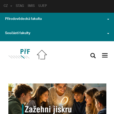
CZ
STAG
IMIS
UJEP
Přírodovědecká fakulta
Součásti fakulty
Toggl
navig