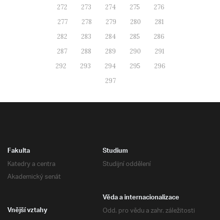
272
273
274
275
276
277
278
279
280
281
282
283
284
285
286
287
288
289
290
291
292
293
294
295
296
297
Fakulta
Studium
Katedry a centra
Studijní oddělení
Akademický senát
Věda a internacionalizace
Odd. pro vědu a zahr. záležitosti
Vnější vztahy