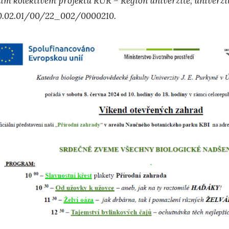
ním kolektivem projektu RUR – Region univerzitě, univerzita
0.02.01/00/22_002/0000210.