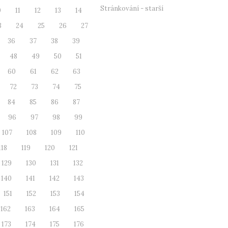
Stránkování - starší
0
11
12
13
14
3
24
25
26
27
36
37
38
39
48
49
50
51
60
61
62
63
72
73
74
75
84
85
86
87
96
97
98
99
107
108
109
110
118
119
120
121
129
130
131
132
140
141
142
143
151
152
153
154
162
163
164
165
173
174
175
176