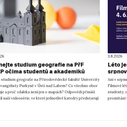
026
3.8.2026
nejte studium geografie na PřF
Léto je
P očima studentů a akademiků
srpnov
e studium geografie na Přírodovědecké fakultě Univerzity
Ani v srpn
Evangelisty Purkyně v Ústí nad Labem? Co všechno obor
Filmové lé
je a proč zdaleka není jen o mapách? Odpovědi přináší
studenty, z
díl naší videosérie, ve které jednotlivé katedry představují
promítání 
týdnech se i