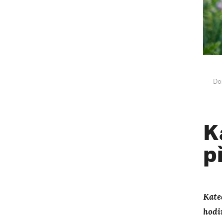
Do
K
p
Kate
hodi