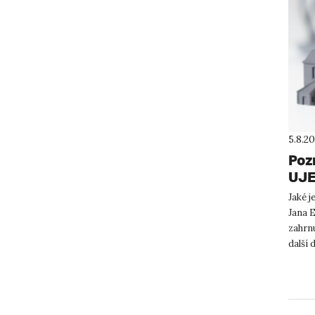
5.8.2
Poz
UJE
Jaké j
Jana 
zahrnu
další 
ti...