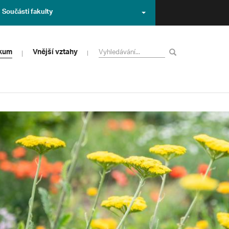
Součásti fakulty
zkum
Vnější vztahy