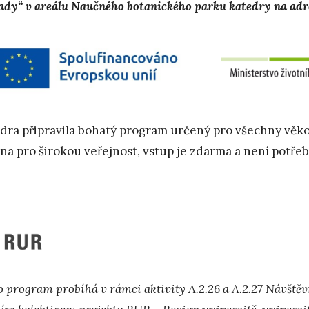
ady“ v areálu Naučného botanického parku katedry na adre
dra připravila bohatý program určený pro všechny věkové
na pro širokou veřejnost, vstup je zdarma a není potřeb
o program probíhá v rámci aktivity A.2.26 a A.2.27 Návště