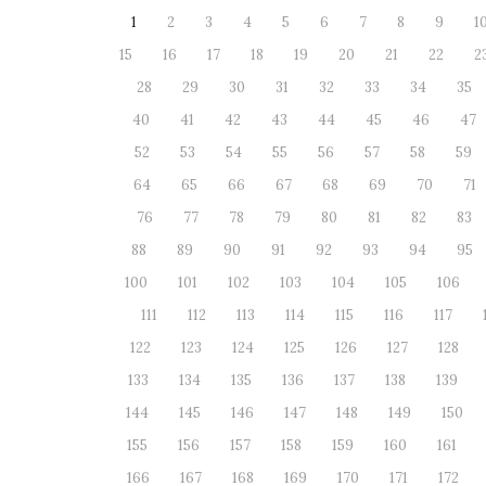
1
2
3
4
5
6
7
8
9
1
15
16
17
18
19
20
21
22
2
28
29
30
31
32
33
34
35
40
41
42
43
44
45
46
47
52
53
54
55
56
57
58
59
64
65
66
67
68
69
70
71
76
77
78
79
80
81
82
83
88
89
90
91
92
93
94
95
100
101
102
103
104
105
106
111
112
113
114
115
116
117
122
123
124
125
126
127
128
133
134
135
136
137
138
139
144
145
146
147
148
149
150
155
156
157
158
159
160
161
166
167
168
169
170
171
172