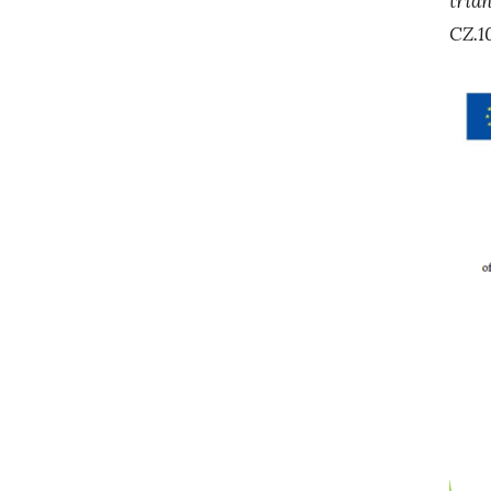
tříd
CZ.1