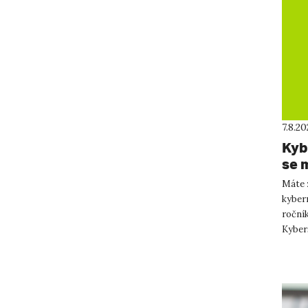
7.8.2
Kybe
se 
Máte 
kyber
roční
Kybers
Kybers