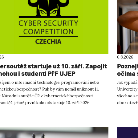
026
6.8.2026
rsoutěž startuje už 10. září. Zapojit
Poznej
mohou i studenti PřF UJEP
očima 
zájem o informační technologie, programování nebo
Jak vypadá
netickou bezpečnost? Pak by vám neměl uniknout 11.
Univerzity
k Národní soutěže ČR v kybernetické bezpečnosti –
všechno se
outěž, jehož první kolo odstartuje 10. září 2026.
obor otevře
outěž je určena student...
představuje