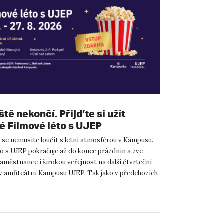
ště nekončí. Přijďte si užít
é Filmové léto s UJEP
u se nemusíte loučit s letní atmosférou v Kampusu.
to s UJEP pokračuje až do konce prázdnin a zve
aměstnance i širokou veřejnost na další čtvrteční
v amfiteátru Kampusu UJEP. Tak jako v předchozích
...