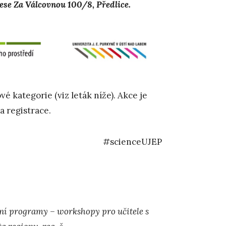
se Za Válcovnou 100/8, Předlice.
 kategorie (viz leták níže). Akce je
a registrace.
#scienceUJEP
vní programy – workshopy pro učitele s