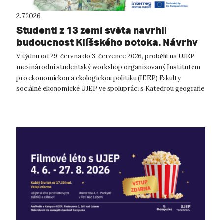
2.7.2026
Studenti z 13 zemí světa navrhli
budoucnost Klíšského potoka. Návrhy
si můžete v červenci prohlédnout na
V týdnu od 29. června do 3. července 2026, proběhl na UJEP
CPTO
mezinárodní studentský workshop organizovaný Institutem
pro ekonomickou a ekologickou politiku (IEEP) Fakulty
sociálně ekonomické UJEP ve spolupráci s Katedrou geografie
Přírodovědecké fakulty ...