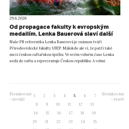
29.6.2026
Od propagace fakulty k evropským
medailím. Lenka Bauerová slaví další
úspěch v raftingu
Naše PR referentka Lenka Bauerová je známou tváří
Přírodovědecké fakulty UJEP. Málokdo ale ví, že patří také
mezi českou raftařskou špičku. Ve svém volném čase Lenka
sedá do raftu a reprezentuje Českou republiku. A velmi
úspěšně. Z letošního Mistrovst...
Stránkování
Stránkování
1
2
3
4
5
6
7
- novější
- starší
8
9
10
11
12
13
14
15
16
17
18
19
20
21
22
23
24
25