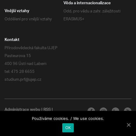
Věda a internacionalizace
Odd. pro vědu a zahr. záležitosti
Vnější vztahy
Oddělení pro vnější vztahy
ERASMUS+
Kontakt
Přírodovědecká fakulta UJEP
Pasteurova 15
400 96 Ústí nad Labem
tel: 475 28 6655
studium.prf@ujep.cz
Administrace webu
|
RSS
|
Všechna práva vyhrazena
Používáme cookies. / We use cookies.
OK