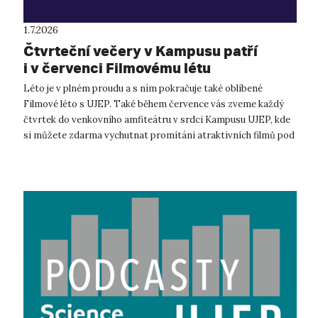
1.7.2026
Čtvrteční večery v Kampusu patří
i v červenci Filmovému létu
Léto je v plném proudu a s ním pokračuje také oblíbené
Filmové léto s UJEP. Také během července vás zveme každý
čtvrtek do venkovního amfiteátru v srdci Kampusu UJEP, kde
si můžete zdarma vychutnat promítání atraktivních filmů pod
širým nebem. Promítá...