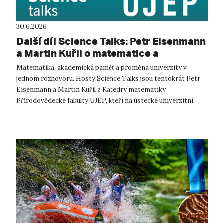
30.6.2026
Další díl Science Talks: Petr Eisenmann
a Martin Kuřil o matematice a
proměnách UJEP
Matematika, akademická paměť a proměna univerzity v
jednom rozhovoru. Hosty Science Talks jsou tentokrát Petr
Eisenmann a Martin Kuřil z Katedry matematiky
Přírodovědecké fakulty UJEP, kteří na ústecké univerzitní
půdě působí od doby, kdy se dnešní UJE...