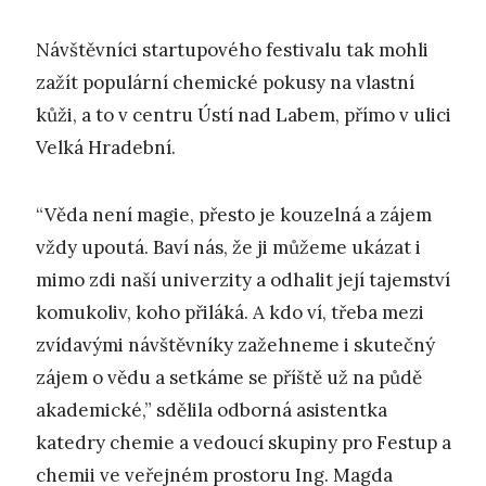
Návštěvníci startupového festivalu tak mohli
zažít populární chemické pokusy na vlastní
kůži, a to v centru Ústí nad Labem, přímo v ulici
Velká Hradební.
“Věda není magie, přesto je kouzelná a zájem
vždy upoutá. Baví nás, že ji můžeme ukázat i
mimo zdi naší univerzity a odhalit její tajemství
komukoliv, koho přiláká. A kdo ví, třeba mezi
zvídavými návštěvníky zažehneme i skutečný
zájem o vědu a setkáme se příště už na půdě
akademické,” sdělila odborná asistentka
katedry chemie a vedoucí skupiny pro Festup a
chemii ve veřejném prostoru Ing. Magda