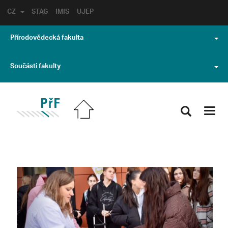
CZ
STAG
IMIS
UJEP
Přírodovědecká fakulta
Součásti fakulty
Toggl
navig