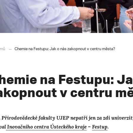
mů
Chemie na Festupu: Jak o nás zakopnout v centru města?
hemie na Festupu: Ja
akopnout v centru m
 Přírodovědecké fakulty UJEP nepatří jen za zdi univerzit
val
Inovačního centra Ústeckého kraje
–
Festup
.