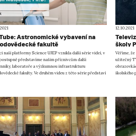
.2021
12.10.2021
Tube: Astronomické vybavení na
Televiz
rodovědecké fakultě
školy 
i naší platformy Science UJEP vznikla další série videí, v
Věříme, že
 postupně představíme našim příznivcům další
užitečný TV
mníky, laboratoře a výzkumnou infrastrukturu
obrazovkách
ovědecké fakulty. Ve druhém videu z této série představí
školského p
dřic...
byl odvysílá