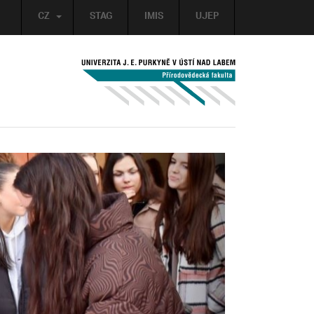
CZ
STAG
IMIS
UJEP