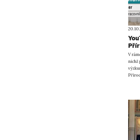
20.10
You
Pří
V rámc
nichž
výzku
Přírod
dr. Jin