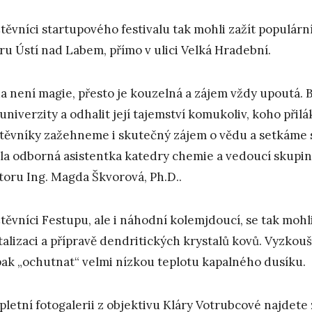
těvníci startupového festivalu tak mohli zažít populární
ru Ústí nad Labem, přímo v ulici Velká Hradební.
a není magie, přesto je kouzelná a zájem vždy upoutá. B
 univerzity a odhalit její tajemství komukoliv, koho přilá
těvníky zažehneme i skutečný zájem o vědu a setkáme s
ila odborná asistentka katedry chemie a vedoucí skupi
toru Ing. Magda Škvorová, Ph.D..
těvníci Festupu, ale i náhodní kolemjdoucí, se tak mohl
talizaci a přípravě dendritických krystalů kovů. Vyzkouš
ak „ochutnat“ velmi nízkou teplotu kapalného dusíku.
letní fotogalerii z objektivu Kláry Votrubcové
najdete