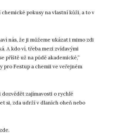
 chemické pokusy na vlastní kůži, a to v
aví nás, že ji můžeme ukázat i mimo zdi
ká. A kdo ví, třeba mezi zvídavými
e příště už na půdě akademické,”
ny pro Festup a chemii ve veřejném
i dozvědět zajímavosti o rychlé
et si, zda udrží v dlaních oheň nebo
 zde
.