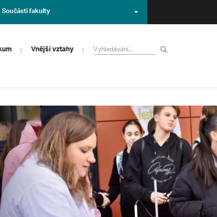
Součásti fakulty
zkum
Vnější vztahy