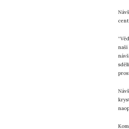
Návš
cent
“Věd
naší
návš
sděl
pros
Návš
krys
naop
Komp