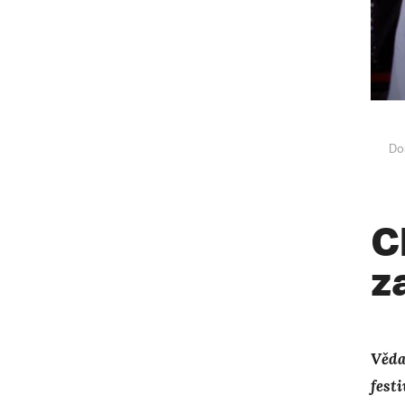
Do
C
z
Věda
festi