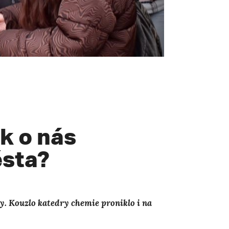
k o nás
ěsta?
y. Kouzlo katedry chemie proniklo i na