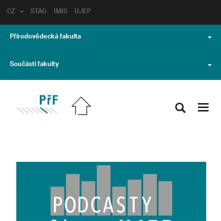
CZ
STAG
IMIS
UJEP
Přírodovědecká fakulta
Součásti fakulty
Toggl
navig