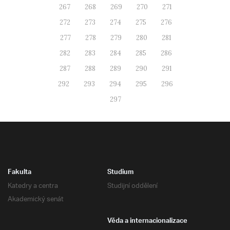
267
268
269
270
271
272
273
274
275
276
277
278
279
280
281
282
283
284
285
286
287
288
289
290
291
292
293
294
295
296
297
Fakulta
Studium
Katedry a centra
Studijní oddělení
Akademický senát
Věda a internacionalizace