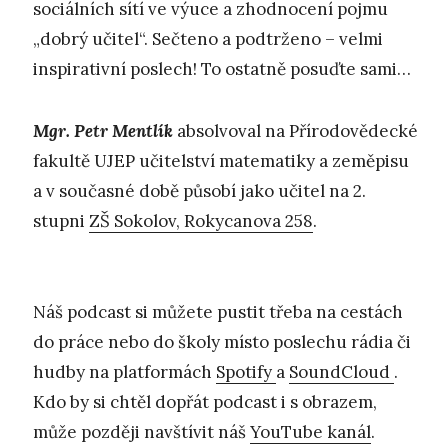
sociálních sítí ve výuce a zhodnocení pojmu
„dobrý učitel“. Sečteno a podtrženo – velmi
inspirativní poslech! To ostatně posuďte sami…
Mgr. Petr Mentlík
absolvoval na Přírodovědecké
fakultě UJEP učitelství matematiky a zeměpisu
a v současné době působí jako učitel na 2.
stupni
ZŠ Sokolov, Rokycanova 258
.
Náš podcast si můžete pustit třeba na cestách
do práce nebo do školy místo poslechu rádia či
hudby na platformách
Spotify
a
SoundCloud
.
Kdo by si chtěl dopřát podcast i s obrazem,
může později navštívit náš
YouTube kanál
.