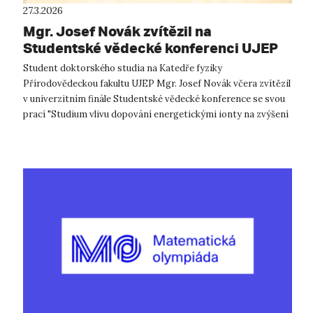
27.3.2026
Mgr. Josef Novák zvítězil na
Studentské vědecké konferenci UJEP
2026
Student doktorského studia na Katedře fyziky
Přírodovědeckou fakultu UJEP Mgr. Josef Novák včera zvítězil
v univerzitním finále Studentské vědecké konference se svou
prací "Studium vlivu dopování energetickými ionty na zvýšení
účinnosti konverze energi...