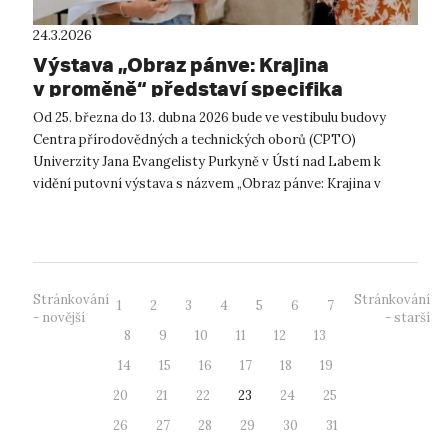
24.3.2026
Výstava „Obraz pánve: Krajina
v proměně“ představí specifika
transformace území po těžbě
Od 25. března do 13. dubna 2026 bude ve vestibulu budovy
Centra přírodovědných a technických oborů (CPTO)
Univerzity Jana Evangelisty Purkyně v Ústí nad Labem k
vidění putovní výstava s názvem „Obraz pánve: Krajina v
proměně“. Výstava, jejímž autorem j...
Stránkování
Stránkování
1
2
3
4
5
6
7
- novější
- starší
8
9
10
11
12
13
14
15
16
17
18
19
20
21
22
23
24
25
26
27
28
29
30
31