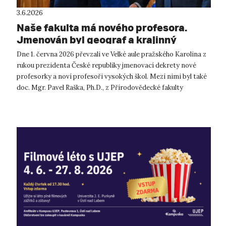
3.6.2026
Naše fakulta má nového profesora.
Jmenován byl geograf a krajinný
ekolog Pavel Raška.
Dne 1. června 2026 převzali ve Velké aule pražského Karolina z
rukou prezidenta České republiky jmenovací dekrety nové
profesorky a noví profesoři vysokých škol. Mezi nimi byl také
doc. Mgr. Pavel Raška, Ph.D., z Přírodovědecké fakulty
Univerzity J. E....