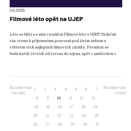
3.6.2026
Filmové léto opět na UJEP
Léto se blíží a s ním i tradiční Filmové léto s UJEP! Srdečně
vás zveme k příjemnému posezení pod širým nebem s
výběrem těch nejlepších filmových zážitků. Promítat se
bude každý čtvrtek od června do srpna, opět v amfiteátru v
srdci našeho kampusu. Prom...
Stránkování
Stránkování
1
2
3
4
5
6
7
- novější
- starší
8
9
10
11
12
13
14
15
16
17
18
19
20
21
22
23
24
25
26
27
28
29
30
31