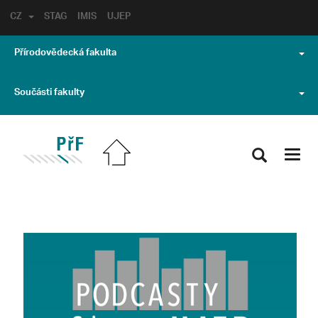
CZ
STAG
IMIS
UJEP
Přírodovědecká fakulta
Součásti fakulty
Toggl
navig