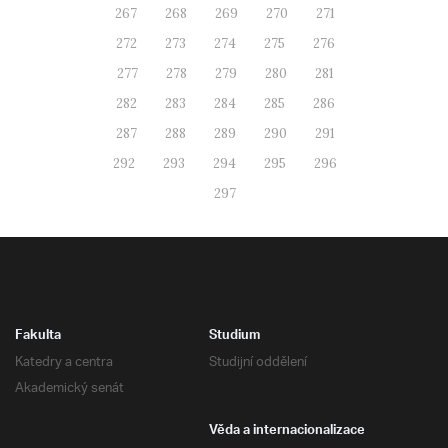
267
268
269
270
271
272
273
274
275
276
277
278
279
280
281
282
283
284
285
286
287
288
289
290
291
292
293
294
295
296
297
Fakulta
Studium
Katedry a centra
Studijní oddělení
Akademický senát
Věda a internacionalizace