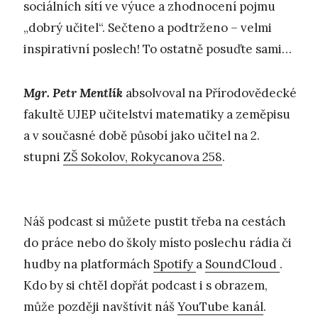
sociálních sítí ve výuce a zhodnocení pojmu
„dobrý učitel“. Sečteno a podtrženo – velmi
inspirativní poslech! To ostatně posuďte sami…
Mgr. Petr Mentlík
absolvoval na Přírodovědecké
fakultě UJEP učitelství matematiky a zeměpisu
a v současné době působí jako učitel na 2.
stupni
ZŠ Sokolov, Rokycanova 258
.
Náš podcast si můžete pustit třeba na cestách
do práce nebo do školy místo poslechu rádia či
hudby na platformách
Spotify
a
SoundCloud
.
Kdo by si chtěl dopřát podcast i s obrazem,
může později navštívit náš
YouTube kanál
.