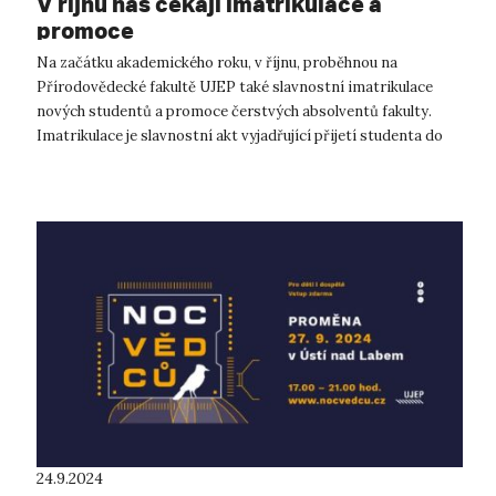
V říjnu nás čekají imatrikulace a
promoce
Na začátku akademického roku, v říjnu, proběhnou na
Přírodovědecké fakultě UJEP také slavnostní imatrikulace
nových studentů a promoce čerstvých absolventů fakulty.
Imatrikulace je slavnostní akt vyjadřující přijetí studenta do
akademické obce fakul...
24.9.2024