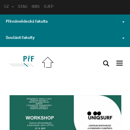
CZ
STAG
IMIS
UJEP
Přírodovědecká fakulta
Součásti fakulty
Toggl
navig