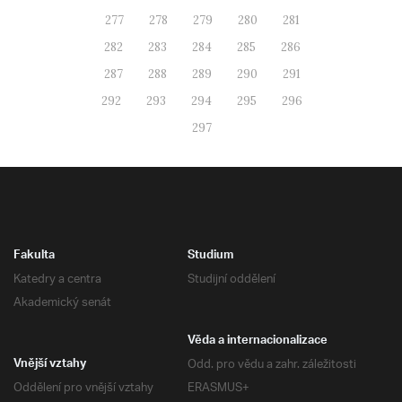
277
278
279
280
281
282
283
284
285
286
287
288
289
290
291
292
293
294
295
296
297
Fakulta
Studium
Katedry a centra
Studijní oddělení
Akademický senát
Věda a internacionalizace
Odd. pro vědu a zahr. záležitosti
Vnější vztahy
Oddělení pro vnější vztahy
ERASMUS+