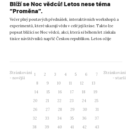
Blíží se Noc vědců! Letos nese téma
“Proměna”.
Večer plný poutavých přednášek, interaktivních workshopů a
experimentů, které ukazují vědu v celé její kráse. Takto lze
popsat blížící se Noc vědců, akci, která si během let získala
tisíce návštěvníků napříč Českou republikou. Letos ožije
Kampus UJEP v...
Stránkování
Stránkování
1
2
3
4
5
6
7
- novější
- starší
8
9
10
11
12
13
14
15
16
17
18
19
20
21
22
23
24
25
26
27
28
29
30
31
32
33
34
35
36
37
38
39
40
41
42
43